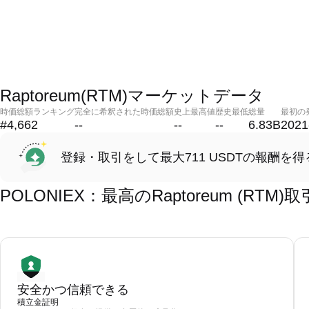
Raptoreum(RTM)マーケットデータ
時価総額ランキング
完全に希釈された時価総額
史上最高値
歴史最低
総量
最初の
#4,662
--
--
--
6.83B
2021
登録・取引をして最大711 USDTの報酬を得
POLONIEX：最高のRaptoreum (RT
安全かつ信頼できる
積立金証明