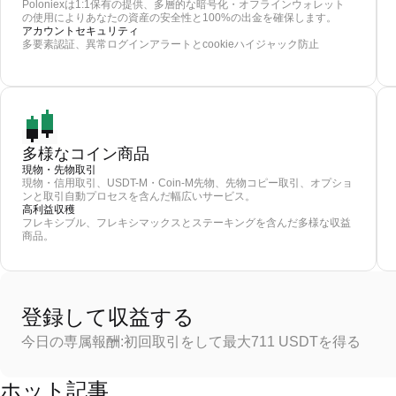
Poloniexは1:1保有の提供、多層的な暗号化・オフラインウォレット
の使用によりあなたの資産の安全性と100%の出金を確保します。
アカウントセキュリティ
多要素認証、異常ログインアラートとcookieハイジャック防止
多様なコイン商品
現物・先物取引
現物・信用取引、USDT-M・Coin-M先物、先物コピー取引、オプショ
ンと取引自動プロセスを含んだ幅広いサービス。
高利益収穫
フレキシブル、フレキシマックスとステーキングを含んだ多様な収益
商品。
登録して収益する
今日の専属報酬:初回取引をして最大711 USDTを得る
ホット記事