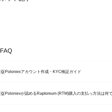
FAQ
Poloniexアカウント作成・KYC検証ガイド
Q
アカウント作成のために、公式サイトで
登録ページ
を訪問し、またはP
A
リックしてメールアドレスや電話番号を提供し、パスワードを設置し
Poloniexが認めるRaptoreum (RTM)購入の支払っ方法は
Q
>「安全性」へ有効ID証明をアップし、自撮りしてKYC検証を完成
Poloniexが認める:1)ステーブルコイン（例えば、USDT）の即購買の
A
のユーザーからステーブルコイン（例えば、USDT）をエスクローで