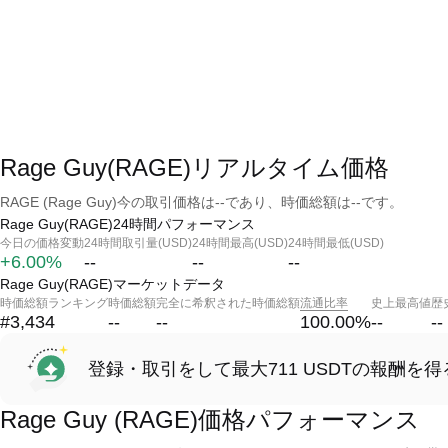
Rage Guy(RAGE)リアルタイム価格
RAGE (Rage Guy)今の取引価格は--であり、時価総額は--です。
Rage Guy(RAGE)24時間パフォーマンス
今日の価格変動
24時間取引量(USD)
24時間最高(USD)
24時間最低(USD)
+6.00%
--
--
--
Rage Guy(RAGE)マーケットデータ
時価総額ランキング
時価総額
完全に希釈された時価総額
流通比率
史上最高値
歴
#3,434
--
--
100.00
%
--
--
登録・取引をして最大711 USDTの報酬を得
Rage Guy (RAGE)価格パフォーマンス