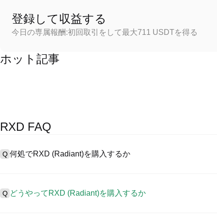
登録して収益する
今日の専属報酬:初回取引をして最大711 USDTを得る
ホット記事
RXD FAQ
何処でRXD (Radiant)を購入するか
Q
A
中心化した取引所 (CEXs)はRadiantを購入するもっとも容易
に、ユーザーに向けるインターフェース、高質・多様な取引ツールを提供
どうやってRXD (Radiant)を購入するか
Q
の取引を認め、競争力のある取引手数料を用意しています。