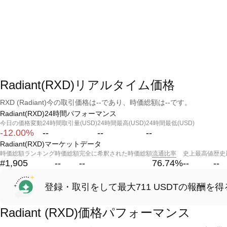
Radiant(RXD)リアルタイム価格
RXD (Radiant)今の取引価格は--であり、時価総額は--です。
Radiant(RXD)24時間パフォーマンス
今日の価格変動
24時間取引量(USD)
24時間最高(USD)
24時間最低(USD)
-12.00%
--
--
--
Radiant(RXD)マーケットデータ
時価総額ランキング
時価総額
完全に希釈された時価総額
流通比率
史上最高値
歴史
#1,905
--
--
76.74
%
--
--
登録・取引をして最大711 USDTの報酬を得
Radiant (RXD)価格パフォーマンス