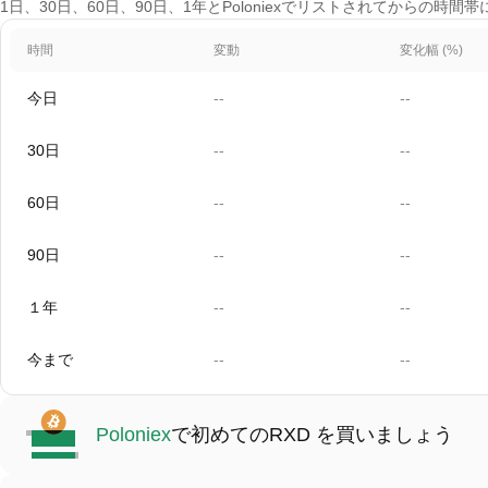
1日、30日、60日、90日、1年とPoloniexでリストされてからの時間
時間
変動
変化幅 (%)
今日
--
--
30日
--
--
60日
--
--
90日
--
--
１年
--
--
今まで
--
--
Poloniex
で初めてのRXD を買いましょう