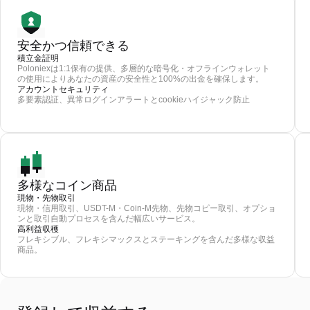
安全かつ信頼できる
積立金証明
Poloniexは1:1保有の提供、多層的な暗号化・オフラインウォレット
の使用によりあなたの資産の安全性と100%の出金を確保します。
アカウントセキュリティ
多要素認証、異常ログインアラートとcookieハイジャック防止
多様なコイン商品
現物・先物取引
現物・信用取引、USDT-M・Coin-M先物、先物コピー取引、オプショ
ンと取引自動プロセスを含んだ幅広いサービス。
高利益収穫
フレキシブル、フレキシマックスとステーキングを含んだ多様な収益
商品。