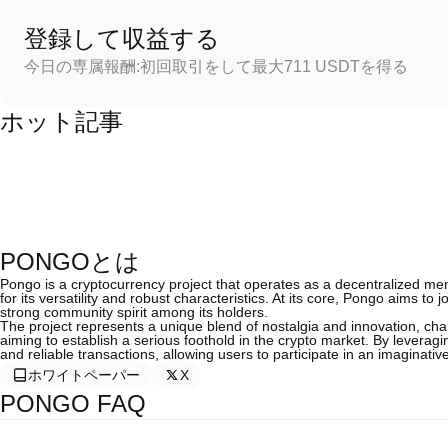
登録して収益する
今日の専属報酬:初回取引をして最大711 USDTを得る
ホット記事
PONGOとは
Pongo is a cryptocurrency project that operates as a decentralized m
for its versatility and robust characteristics. At its core, Pongo aims t
strong community spirit among its holders.
The project represents a unique blend of nostalgia and innovation, char
aiming to establish a serious foothold in the crypto market. By levera
and reliable transactions, allowing users to participate in an imaginat
ホワイトペーパー
X
PONGO FAQ