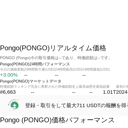
Pongo(PONGO)リアルタイム価格
PONGO (Pongo)今の取引価格は--であり、時価総額は--です。
Pongo(PONGO)24時間パフォーマンス
今日の価格変動
24時間取引量(USD)
24時間最高(USD)
24時間最低(USD)
+3.00%
--
--
--
Pongo(PONGO)マーケットデータ
時価総額ランキング
完全に希釈された時価総額
史上最高値
歴史最低
総量
最初の
#6,663
--
--
--
1.01T
2024
登録・取引をして最大711 USDTの報酬を得
Pongo (PONGO)価格パフォーマンス