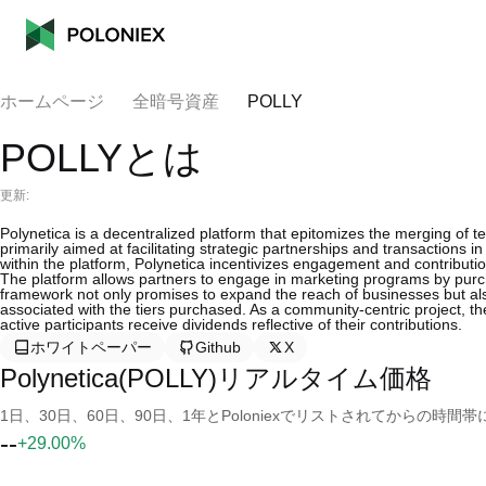
ホームページ
全暗号資産
POLLY
POLLYとは
更新:
Polynetica is a decentralized platform that epitomizes the merging of te
primarily aimed at facilitating strategic partnerships and transactions i
within the platform, Polynetica incentivizes engagement and contributi
The platform allows partners to engage in marketing programs by purcha
framework not only promises to expand the reach of businesses but a
associated with the tiers purchased. As a community-centric project, 
active participants receive dividends reflective of their contributions.
ホワイトペーパー
Github
X
Polynetica(POLLY)リアルタイム価格
1日、30日、60日、90日、1年とPoloniexでリストされてからの
--
+29.00%