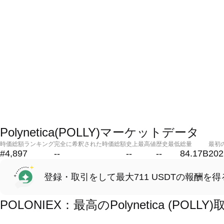
Polynetica(POLLY)マーケットデータ
時価総額ランキング
完全に希釈された時価総額
史上最高値
歴史最低
総量
最初
#4,897
--
--
--
84.17B
202
登録・取引をして最大711 USDTの報酬を得
POLONIEX：最高のPolynetica (PO