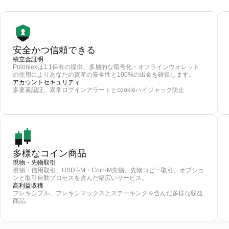
安全かつ信頼できる
積立金証明
Poloniexは1:1保有の提供、多層的な暗号化・オフラインウォレット
の使用によりあなたの資産の安全性と100%の出金を確保します。
アカウントセキュリティ
多要素認証、異常ログインアラートとcookieハイジャック防止
多様なコイン商品
現物・先物取引
現物・信用取引、USDT-M・Coin-M先物、先物コピー取引、オプショ
ンと取引自動プロセスを含んだ幅広いサービス。
高利益収穫
フレキシブル、フレキシマックスとステーキングを含んだ多様な収益
商品。