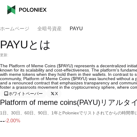
ホームページ
全暗号資産
PAYU
PAYUとは
更新:
The Platform of Meme Coins ($PAYU) represents a decentralized initiat
known for its scalability and cost-effectiveness. The platform's funda
with meme tokens when they hold them in their wallets. In contrast to s
community, Platform of Meme Coins ($PAYU) was launched without a pres
and a renounced contract that emphasizes transparency and community o
foster a grassroots movement in the cryptocurrency sphere, where com
ホワイトペーパー
X
Platform of meme coins(PAYU)リア
1日、30日、60日、90日、1年とPoloniexでリストされてからの
--
-2.00%