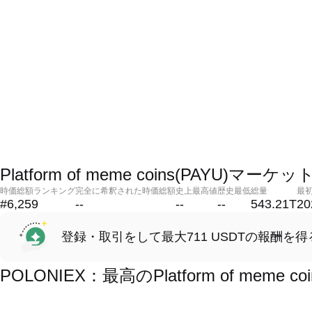
Platform of meme coins(PAYU)マー
時価総額ランキング
完全に希釈された時価総額
史上最高値
歴史最低
総量
最
#6,259
--
--
--
543.21T
20
登録・取引をして最大711 USDTの報酬を得
POLONIEX：最高のPlatform of meme