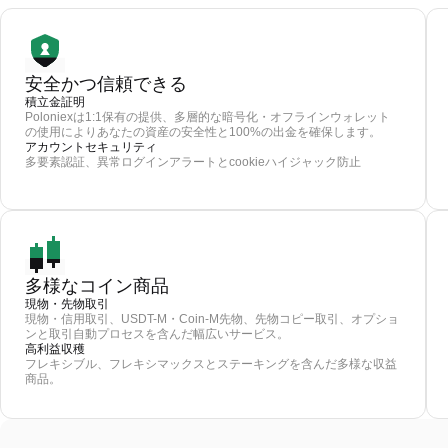
安全かつ信頼できる
積立金証明
Poloniexは1:1保有の提供、多層的な暗号化・オフラインウォレット
の使用によりあなたの資産の安全性と100%の出金を確保します。
アカウントセキュリティ
多要素認証、異常ログインアラートとcookieハイジャック防止
多様なコイン商品
現物・先物取引
現物・信用取引、USDT-M・Coin-M先物、先物コピー取引、オプショ
ンと取引自動プロセスを含んだ幅広いサービス。
高利益収穫
フレキシブル、フレキシマックスとステーキングを含んだ多様な収益
商品。