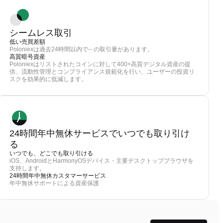
シームレス取引
低い売買差額
Poloniexは過去24時間以内で-- の取引量があります。
高質暗号資産
Poloniexはリストされたコインに対して400+高質デジタル資産の提
供、流動性管理とコンプライアンス規範化を行い、ユーザーの投資リ
スクを効果的に低減します。
24時間年中無休サービスでいつでも取り引け
る
いつでも、どこでも取り引ける
iOS、AndroidとHarmonyOSデバイス・主要デスクトップブラウザを
支持します。
24時間年中無休カスタマーサービス
年中無休サポートによる資産保護