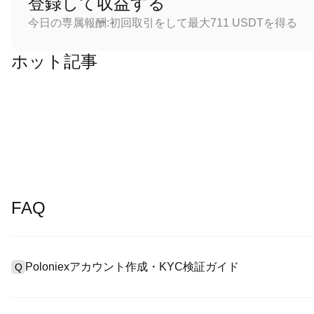
登録して収益する
今日の専属報酬:初回取引をして最大711 USDTを得る
ホット記事
FAQ
Poloniexアカウント作成・KYC検証ガイド
Q
アカウント作成のために、公式サイトで
登録ページ
を訪問し、または
A