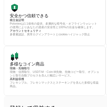
安全かつ信頼できる
積立金証明
Poloniexは1:1保有の提供、多層的な暗号化・オフラインウォレット
の使用によりあなたの資産の安全性と100%の出金を確保します。
アカウントセキュリティ
多要素認証、異常ログインアラートとcookieハイジャック防止
多様なコイン商品
現物・先物取引
現物・信用取引、USDT-M・Coin-M先物、先物コピー取引、オプショ
ンと取引自動プロセスを含んだ幅広いサービス。
高利益収穫
フレキシブル、フレキシマックスとステーキングを含んだ多様な収益
商品。