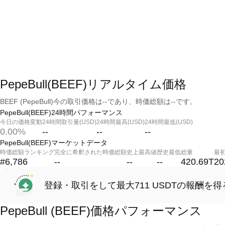
PepeBull(BEEF)リアルタイム価格
BEEF (PepeBull)今の取引価格は--であり、時価総額は--です。
PepeBull(BEEF)24時間パフォーマンス
今日の価格変動
24時間取引量(USD)
24時間最高(USD)
24時間最低(USD)
0.00%
--
--
--
PepeBull(BEEF)マーケットデータ
時価総額ランキング
完全に希釈された時価総額
史上最高値
歴史最低
総量
最
#6,786
--
--
--
420.69T
20
登録・取引をして最大711 USDTの報酬を得
PepeBull (BEEF)価格パフォーマンス