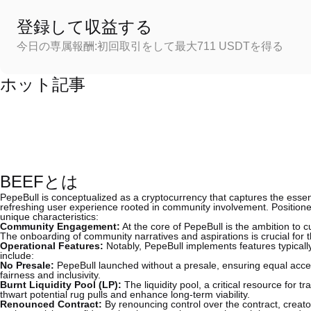
登録して収益する
今日の専属報酬:初回取引をして最大711 USDTを得る
ホット記事
BEEFとは
PepeBull is conceptualized as a cryptocurrency that captures the esse
refreshing user experience rooted in community involvement. Positioned
unique characteristics:
Community Engagement:
At the core of PepeBull is the ambition to 
The onboarding of community narratives and aspirations is crucial for th
Operational Features:
Notably, PepeBull implements features typicall
include:
No Presale:
PepeBull launched without a presale, ensuring equal access 
fairness and inclusivity.
Burnt Liquidity Pool (LP):
The liquidity pool, a critical resource for t
thwart potential rug pulls and enhance long-term viability.
Renounced Contract:
By renouncing control over the contract, creato