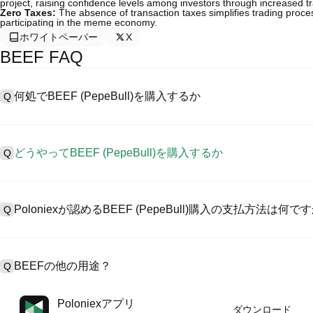
project, raising confidence levels among investors through increased t
Zero Taxes:
The absence of transaction taxes simplifies trading proce
participating in the meme economy.
ホワイトペーパー
X
BEEF FAQ
何処でBEEF (PepeBull)を購入するか
Q
A
中心化した取引所 (CEXs)はPepeBullを購入するもっとも容
に、ユーザーに向けるインターフェース、高質・多様な取引ツールを提供
どうやってBEEF (PepeBull)を購入するか
Q
の取引を認め、競争力のある取引手数料を用意しています。
CEXでPepeBull を購入するには以下の通りにします。
A
4ステップを通して安全・簡易なプラットフォームであるPoloniexとと
1、アカウント作成とKYC検証完了。
ル資産の取引をスタートしましょう。
Poloniexが認めるBEEF (PepeBull)購入の支払方法は何で
Q
2、アカウントに法定通貨・暗号資産入金。
3、BEEF検索。
4、マーケット/指値注文で購入。
A
Poloniex認める:
1）クレジット/デビットカード（ビザやマスターカードなど）でステ
BEEFの他の用途？
Q
2）P2P取引でほかのユーザーからUSDT購入、カストーディアル
3）銀行振替でUSDなどの法定通貨入金（1～3営業日）。
4）$100,000超えたブロック取引に対するカスタム見積のOTC取引
A
USDTまたはUSDCで先物取引可能。
Poloniexアプリ
ダウンロード