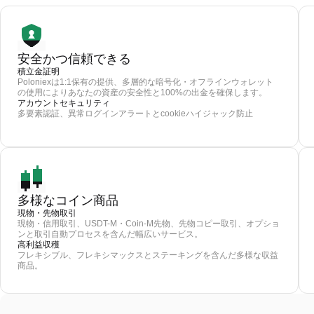
安全かつ信頼できる
積立金証明
Poloniexは1:1保有の提供、多層的な暗号化・オフラインウォレット
の使用によりあなたの資産の安全性と100%の出金を確保します。
アカウントセキュリティ
多要素認証、異常ログインアラートとcookieハイジャック防止
多様なコイン商品
現物・先物取引
現物・信用取引、USDT-M・Coin-M先物、先物コピー取引、オプショ
ンと取引自動プロセスを含んだ幅広いサービス。
高利益収穫
フレキシブル、フレキシマックスとステーキングを含んだ多様な収益
商品。