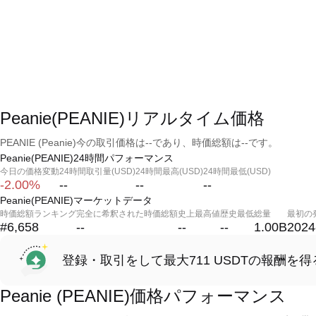
Peanie(PEANIE)リアルタイム価格
PEANIE (Peanie)今の取引価格は--であり、時価総額は--です。
Peanie(PEANIE)24時間パフォーマンス
今日の価格変動
24時間取引量(USD)
24時間最高(USD)
24時間最低(USD)
-2.00%
--
--
--
Peanie(PEANIE)マーケットデータ
時価総額ランキング
完全に希釈された時価総額
史上最高値
歴史最低
総量
最初の
#6,658
--
--
--
1.00B
2024
登録・取引をして最大711 USDTの報酬を得
Peanie (PEANIE)価格パフォーマンス