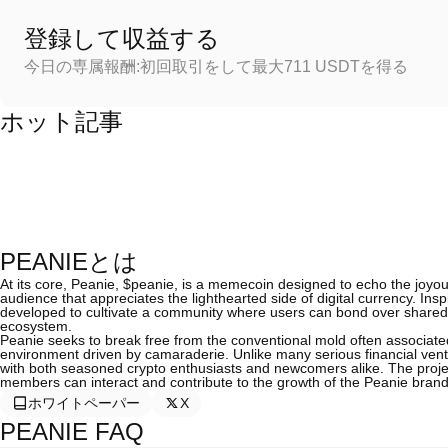
登録して収益する
今日の専属報酬:初回取引をして最大711 USDTを得る
ホット記事
PEANIEとは
At its core, Peanie, $peanie, is a memecoin designed to echo the joyou
audience that appreciates the lighthearted side of digital currency. Insp
developed to cultivate a community where users can bond over shared i
ecosystem.
Peanie seeks to break free from the conventional mold often associated
environment driven by camaraderie. Unlike many serious financial ve
with both seasoned crypto enthusiasts and newcomers alike. The pro
members can interact and contribute to the growth of the Peanie brand
ホワイトペーパー
X
PEANIE FAQ