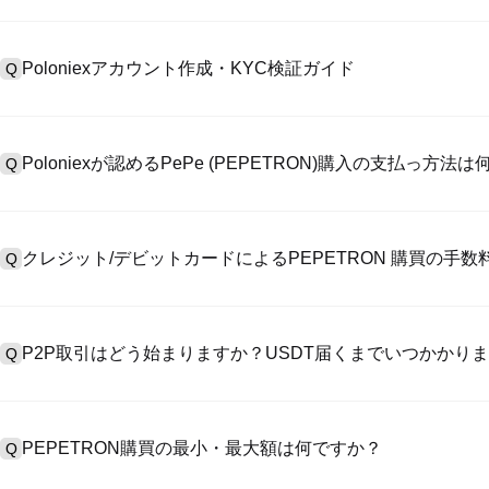
Poloniexアカウント作成・KYC検証ガイド
Q
アカウント作成のために、公式サイトで
登録ページ
を訪問し、またはP
A
リックしてメールアドレスや電話番号を提供し、パスワードを設置し
Poloniexが認めるPePe (PEPETRON)購入の支払っ方法
Q
>「安全性」へ有効ID証明をアップし、自撮りしてKYC検証を完成
Poloniexが認める:1)ステーブルコイン（例えば、USDT）の即購買の
A
のユーザーからステーブルコイン（例えば、USDT）をエスクローで
クレジット/デビットカードによるPEPETRON 購買の手
Q
入金）（プロセス1～3営業日かかる）;4）$100,000超えた大額
クレジットカード支払手数料は第三者の提供側次第で、一般的には0.5%
A
有しません。カードでUSDTを購入した後、即に現物マーケットにおいてU
P2P取引はどう始まりますか？USDT届くまでいつかかり
Q
には基準現物取引手数料（0.05%まで低く）が必要です。
P2P取引ページを訪問し、売手広告（例えば、USDT）を一つ選んで
A
います。売手がレシートを確認してから、そのUSDTがエスクロー
PEPETRON購買の最小・最大額は何ですか？
Q
第に、決済は通常15分～2時間かかります。