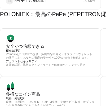
PEPETRON
--
0.00
%
/USDT
POLONIEX：最高のPePe (PEPETR
安全かつ信頼できる
積立金証明
Poloniexは1:1保有の提供、多層的な暗号化・オフラインウォレット
の使用によりあなたの資産の安全性と100%の出金を確保します。
アカウントセキュリティ
多要素認証、異常ログインアラートとcookieハイジャック防止
多様なコイン商品
現物・先物取引
現物・信用取引、USDT-M・Coin-M先物、先物コピー取引、オプショ
ンと取引自動プロセスを含んだ幅広いサービス。