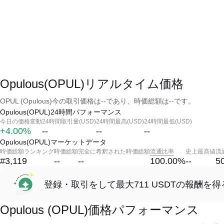
Opulous(OPUL)リアルタイム価格
OPUL (Opulous)今の取引価格は--であり、時価総額は--です。
Opulous(OPUL)24時間パフォーマンス
今日の価格変動
24時間取引量(USD)
24時間最高(USD)
24時間最低(USD)
+4.00%
--
--
--
Opulous(OPUL)マーケットデータ
時価総額ランキング
時価総額
完全に希釈された時価総額
流通比率
史上最高値
流
#3,119
--
--
100.00
%
--
5
登録・取引をして最大711 USDTの報酬を得
Opulous (OPUL)価格パフォーマンス