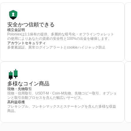
安全かつ信頼できる
積立金証明
Poloniexは1:1保有の提供、多層的な暗号化・オフラインウォレット
の使用によりあなたの資産の安全性と100%の出金を確保します。
アカウントセキュリティ
多要素認証、異常ログインアラートとcookieハイジャック防止
多様なコイン商品
現物・先物取引
現物・信用取引、USDT-M・Coin-M先物、先物コピー取引、オプショ
ンと取引自動プロセスを含んだ幅広いサービス。
高利益収穫
フレキシブル、フレキシマックスとステーキングを含んだ多様な収益
商品。