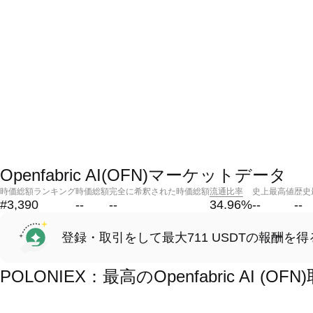
Openfabric AI(OFN)マーケットデータ
時価総額ランキング
時価総額
完全に希釈された時価総額
流通比率
史上最高値
歴史
#3,390
--
--
34.96
%
--
--
登録・取引をして最大711 USDTの報酬を得
POLONIEX：最高のOpenfabric AI 