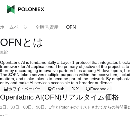
ホームページ
全暗号資産
OFN
OFNとは
更新:
Openfabric AI is fundamentally a Layer 1 protocol that integrates block
framework for AI applications. The primary objective of the project is to
thereby encouraging innovative partnerships among AI developers, busi
The $OFN token serves multiple purposes within the ecosystem, includ
matters, and stake tokens to become part of the network. By emphasizin
entry and make AI services accessible to a broader audience.
ホワイトペーパー
Github
X
Facebook
Openfabric AI(OFN)リアルタイム価格
1日、30日、60日、90日、1年とPoloniexでリストされてからの
--
--