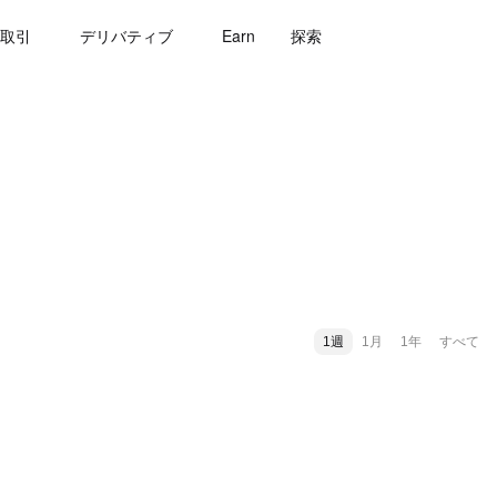
取引
デリバティブ
Earn
探索
1週
1月
1年
すべて