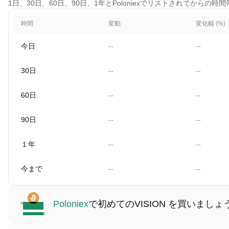
1日、30日、60日、90日、1年とPoloniexでリストされてからの時
時間
変動
変化幅 (%)
今日
--
--
30日
--
--
60日
--
--
90日
--
--
１年
--
--
今まで
--
--
Poloniex
で初めてのVISION を買いましょ