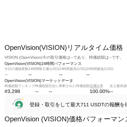
OpenVision(VISION)リアルタイム価格
VISION (OpenVision)今の取引価格は--であり、時価総額は--です。
OpenVision(VISION)24時間パフォーマンス
今日の価格変動
24時間取引量(USD)
24時間最高(USD)
24時間最低(USD)
--
--
--
--
OpenVision(VISION)マーケットデータ
時価総額ランキング
時価総額
完全に希釈された時価総額
流通比率
史上最高値
#3,298
--
--
100.00
%
--
登録・取引をして最大711 USDTの報酬を
OpenVision (VISION)価格パフォーマ