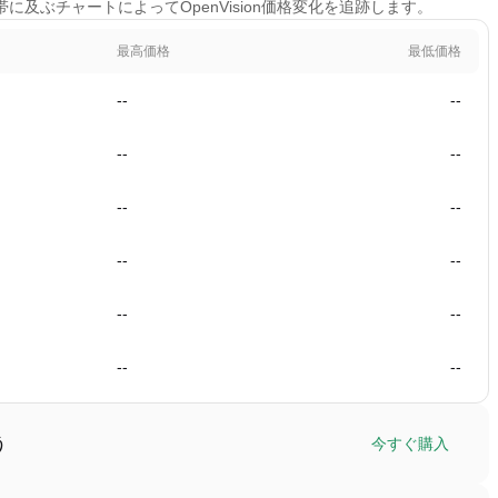
間帯に及ぶチャートによってOpenVision価格変化を追跡します。
最高価格
最低価格
--
--
--
--
--
--
--
--
--
--
--
--
う
今すぐ購入