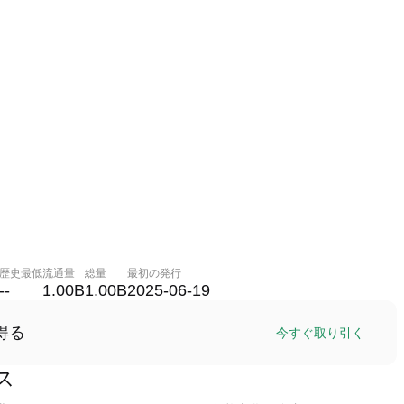
歴史最低
流通量
総量
最初の発行
--
1.00B
1.00B
2025-06-19
得る
今すぐ取り引く
ンス