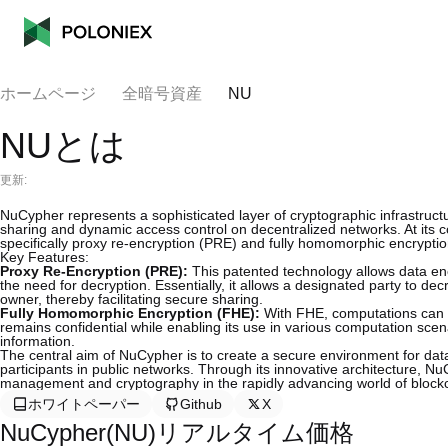
ホームページ
全暗号資産
NU
NUとは
更新:
NuCypher represents a sophisticated layer of cryptographic infrastruc
sharing and dynamic access control on decentralized networks. At its c
specifically proxy re-encryption (PRE) and fully homomorphic encrypti
Key Features:
Proxy Re-Encryption (PRE):
This patented technology allows data enc
the need for decryption. Essentially, it allows a designated party to dec
owner, thereby facilitating secure sharing.
Fully Homomorphic Encryption (FHE):
With FHE, computations can b
remains confidential while enabling its use in various computation scen
information.
The central aim of NuCypher is to create a secure environment for data 
participants in public networks. Through its innovative architecture, N
management and cryptography in the rapidly advancing world of block
ホワイトペーパー
Github
X
NuCypher(NU)リアルタイム価格