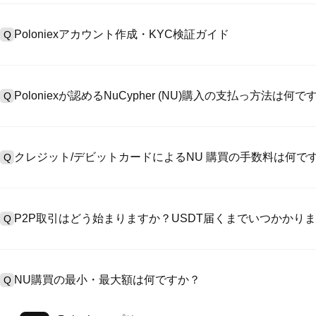
Poloniexアカウント作成・KYC検証ガイド
Q
アカウント作成のために、公式サイトで
登録ページ
を訪問し、またはP
A
リックしてメールアドレスや電話番号を提供し、パスワードを設置し
Poloniexが認めるNuCypher (NU)購入の支払っ方法は何で
Q
>「安全性」へ有効ID証明をアップし、自撮りしてKYC検証を完成
Poloniexが認める:1)ステーブルコイン（例えば、USDT）の即購買の
A
のユーザーからステーブルコイン（例えば、USDT）をエスクローで
クレジット/デビットカードによるNU 購買の手数料は何で
Q
入金）（プロセス1～3営業日かかる）;4）$100,000超えた大額
クレジットカード支払手数料は第三者の提供側次第で、一般的には0.5%
A
有しません。カードでUSDTを購入した後、即に現物マーケットにおい
P2P取引はどう始まりますか？USDT届くまでいつかかり
Q
手数料（0.05%まで低く）が必要です。
P2P取引ページを訪問し、売手広告（例えば、USDT）を一つ選んで
A
います。売手がレシートを確認してから、そのUSDTがエスクロー
NU購買の最小・最大額は何ですか？
Q
第に、決済は通常15分～2時間かかります。