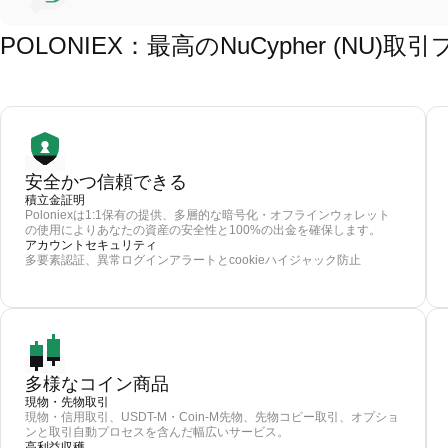
POLONIEX：最高のNuCypher (NU
安全かつ信頼できる
積立金証明
Poloniexは1:1保有の提供、多層的な暗号化・オフラインウォレット
の使用によりあなたの資産の安全性と100%の出金を確保します。
アカウントセキュリティ
多要素認証、異常ログインアラートとcookieハイジャック防止
多様なコイン商品
現物・先物取引
現物・信用取引、USDT-M・Coin-M先物、先物コピー取引、オプショ
ンと取引自動プロセスを含んだ幅広いサービス。
高利益収穫