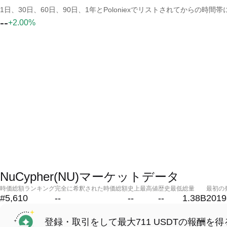
1日、30日、60日、90日、1年とPoloniexでリストされてからの
--
+2.00%
NuCypher(NU)マーケットデータ
時価総額ランキング
完全に希釈された時価総額
史上最高値
歴史最低
総量
最初の
#5,610
--
--
--
1.38B
2019
登録・取引をして最大711 USDTの報酬を得