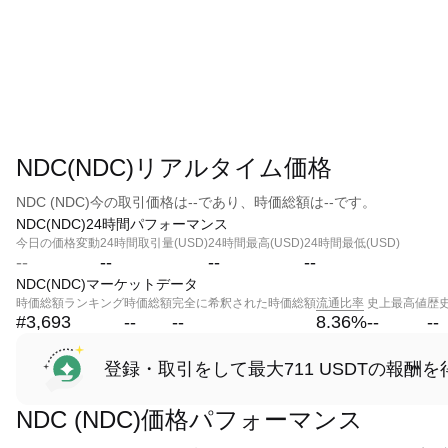
NDC(NDC)リアルタイム価格
NDC (NDC)今の取引価格は--であり、時価総額は--です。
NDC(NDC)24時間パフォーマンス
今日の価格変動
24時間取引量(USD)
24時間最高(USD)
24時間最低(USD)
--
--
--
--
NDC(NDC)マーケットデータ
時価総額ランキング
時価総額
完全に希釈された時価総額
流通比率
史上最高値
歴
#3,693
--
--
8.36
%
--
--
登録・取引をして最大711 USDTの報酬を
NDC (NDC)価格パフォーマンス