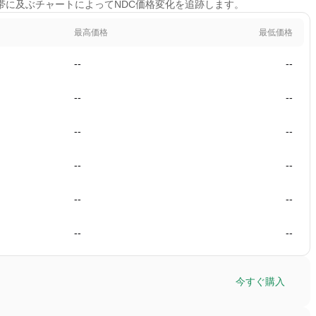
の時間帯に及ぶチャートによってNDC価格変化を追跡します。
最高価格
最低価格
--
--
--
--
--
--
--
--
--
--
--
--
今すぐ購入