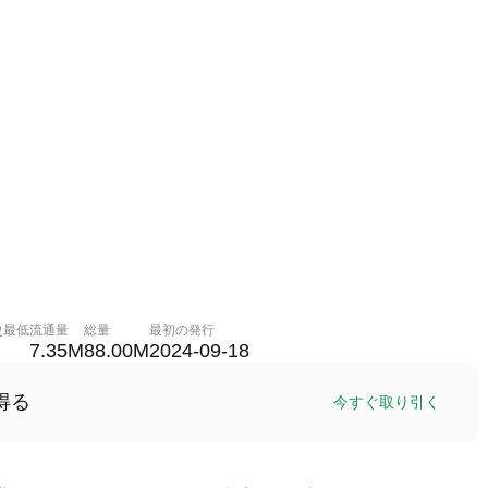
史最低
流通量
総量
最初の発行
7.35M
88.00M
2024-09-18
得る
今すぐ取り引く