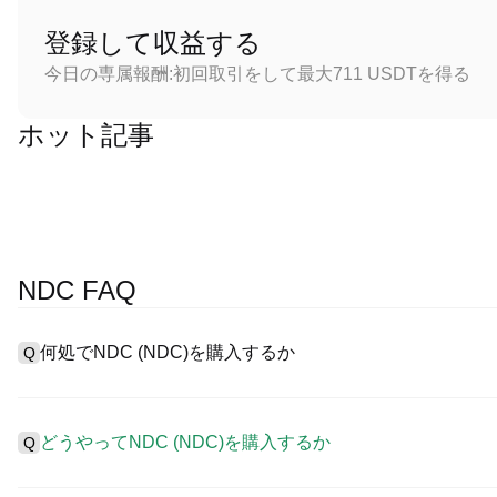
登録して収益する
今日の専属報酬:初回取引をして最大711 USDTを得る
ホット記事
NDC FAQ
何処でNDC (NDC)を購入するか
Q
A
中心化した取引所 (CEXs)はNDCを購入するもっとも容易で
ーザーに向けるインターフェース、高質・多様な取引ツールを提供し
どうやってNDC (NDC)を購入するか
Q
を認め、競争力のある取引手数料を用意しています。