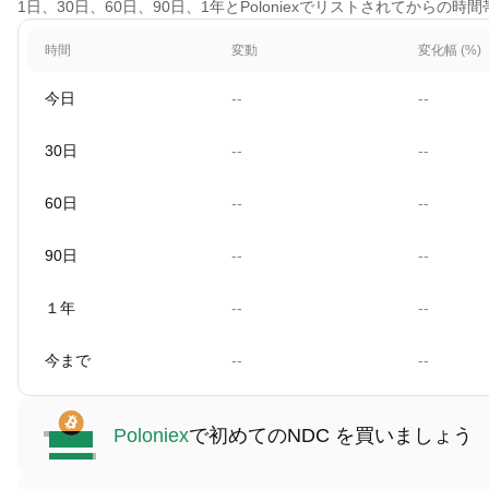
1日、30日、60日、90日、1年とPoloniexでリストされてから
時間
変動
変化幅 (%)
今日
--
--
30日
--
--
60日
--
--
90日
--
--
１年
--
--
今まで
--
--
Poloniex
で初めてのNDC を買いましょう