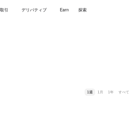
取引
デリバティブ
Earn
探索
1週
1月
1年
すべて