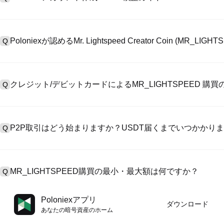
アカウント作成のために、公式サイトで
登録ページ
を訪問し、またはP
A
リックしてメールアドレスや電話番号を提供し、パスワードを設置し
Poloniexが認めるMr. Lightspeed Creator Coin (M
Q
>「安全性」へ有効ID証明をアップし、自撮りしてKYC検証を完成
Poloniexが認める:1)ステーブルコイン（例えば、USDT）の即購買の
A
のユーザーからステーブルコイン（例えば、USDT）をエスクローで
クレジット/デビットカードによるMR_LIGHTSPEED 購
Q
入金）（プロセス1～3営業日かかる）;4）$100,000超えた大額
クレジットカード支払手数料は第三者の提供側次第で、一般的には0.5%
A
有しません。カードでUSDTを購入した後、即に現物マーケットにおいてU
P2P取引はどう始まりますか？USDT届くまでいつかかり
Q
MR_LIGHTSPEED/USDT取引には基準現物取引手数料（0.05%
P2P取引ページを訪問し、売手広告（例えば、USDT）を一つ選んで
A
います。売手がレシートを確認してから、そのUSDTがエスクロー
MR_LIGHTSPEED購買の最小・最大額は何ですか？
Q
第に、決済は通常15分～2時間かかります。
最小・最大制限額は支払方法とあなたの検証レベル次第です。クレジ
A
Poloniexアプリ
ダウンロード
最大額は提供側次第です。大部のP2P売手はわずかの$10の最小支
あなたの暗号資産のホーム
す。操作の前に、各ページにおける制限額説明をチェックしてくだ