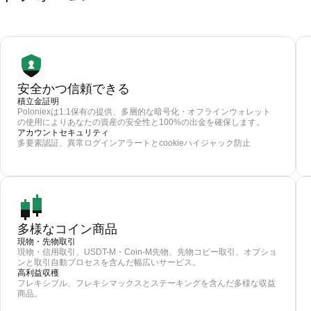
安全かつ信頼できる
積立金証明
Poloniexは1:1保有の提供、多層的な暗号化・オフラインウォレット
の使用によりあなたの資産の安全性と100%の出金を確保します。
アカウントセキュリティ
多要素認証、異常ログインアラートとcookieハイジャック防止
多様なコイン商品
現物・先物取引
現物・信用取引、USDT-M・Coin-M先物、先物コピー取引、オプショ
ンと取引自動プロセスを含んだ幅広いサービス。
高利益収穫
フレキシブル、フレキシマックスとステーキングを含んだ多様な収益
商品。