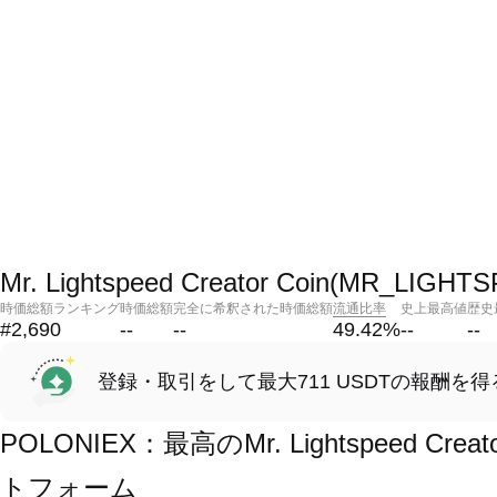
Mr. Lightspeed Creator Coin(MR_
時価総額ランキング
時価総額
完全に希釈された時価総額
流通比率
史上最高値
歴史
#2,690
--
--
49.42
%
--
--
登録・取引をして最大711 USDTの報酬を得
POLONIEX：最高のMr. Lightspeed Crea
トフォーム