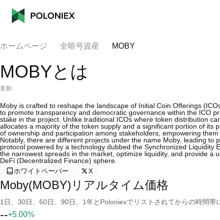
ホームページ
全暗号資産
MOBY
MOBYとは
更新:
Moby is crafted to reshape the landscape of Initial Coin Offerings (IC
to promote transparency and democratic governance within the ICO p
stake in the project. Unlike traditional ICOs where token distribution c
allocates a majority of the token supply and a significant portion of its 
of ownership and participation among stakeholders, empowering them t
Notably, there are different projects under the name Moby, leading to 
protocol powered by a technology dubbed the Synchronized Liquidity En
the narrowest spreads in the market, optimize liquidity, and provide a use
DeFi (Decentralized Finance) sphere.
ホワイトペーパー
X
Moby(MOBY)リアルタイム価格
1日、30日、60日、90日、1年とPoloniexでリストされてからの
--
+5.00%