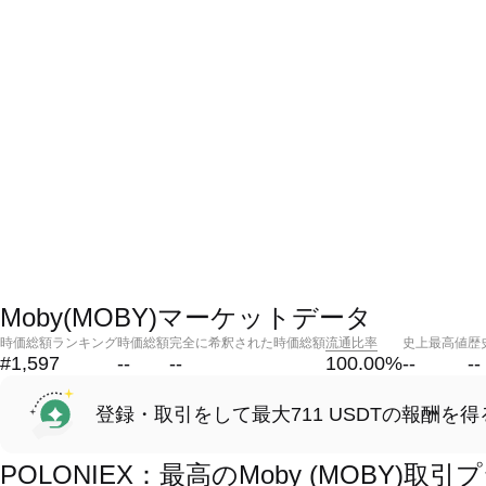
Moby(MOBY)マーケットデータ
時価総額ランキング
時価総額
完全に希釈された時価総額
流通比率
史上最高値
歴
#1,597
--
--
100.00
%
--
--
登録・取引をして最大711 USDTの報酬を得
POLONIEX：最高のMoby (MOBY)