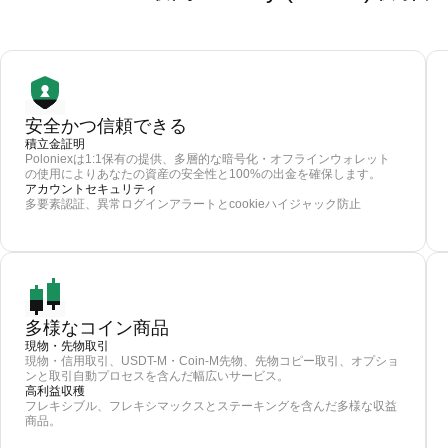
安全かつ信頼できる
積立金証明
Poloniexは1:1保有の提供、多層的な暗号化・オフラインウォレット
の使用によりあなたの資産の安全性と100%の出金を確保します。
アカウントセキュリティ
多要素認証、異常ログインアラートとcookieハイジャック防止
多様なコイン商品
現物・先物取引
現物・信用取引、USDT-M・Coin-M先物、先物コピー取引、オプショ
ンと取引自動プロセスを含んだ幅広いサービス。
高利益収穫
フレキシブル、フレキシマックスとステーキングを含んだ多様な収益
商品。