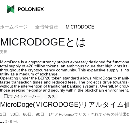
ホームページ
全暗号資産
MICRODOGE
MICRODOGEとは
更新:
MicroDoge is a cryptocurrency project expressly designed for functional
total supply of 420 trillion tokens, an ambitious figure that highlights
throughout the cryptocurrency community. This expansive supply is intend
utility as a medium of exchange.
Operating under the BEP20 token standard allows MicroDoge to manife
faster transaction times and reduced fees. The project's drive towards d
without the intervention of traditional banking systems. Overall, MicroDo
those seeking flexibility and security within the blockchain environment.
ホワイトペーパー
X
MicroDoge(MICRODOGE)リアルタイム
1日、30日、60日、90日、1年とPoloniexでリストされてからの
--
0.00%