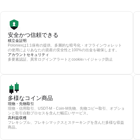
安全かつ信頼できる
積立金証明
Poloniexは1:1保有の提供、多層的な暗号化・オフラインウォレット
の使用によりあなたの資産の安全性と100%の出金を確保します。
アカウントセキュリティ
多要素認証、異常ログインアラートとcookieハイジャック防止
多様なコイン商品
現物・先物取引
現物・信用取引、USDT-M・Coin-M先物、先物コピー取引、オプショ
ンと取引自動プロセスを含んだ幅広いサービス。
高利益収穫
フレキシブル、フレキシマックスとステーキングを含んだ多様な収益
商品。