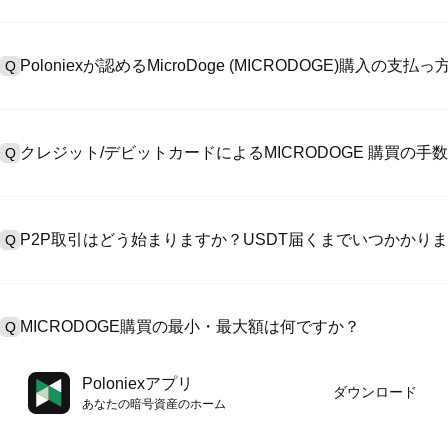
アカウント作成のために、公式サイトで
登録ページ
を訪問し、またはP
A
リックしてメールアドレスや電話番号を提供し、パスワードを設置し
Poloniexが認めるMicroDoge (MICRODOGE)購入の支
Q
>「安全性」へ有効ID証明をアップし、自撮りしてKYC検証を完成
Poloniexが認める:1)ステーブルコイン（例えば、USDT）の即購買の
A
のユーザーからステーブルコイン（例えば、USDT）をエスクローで
クレジット/デビットカードによるMICRODOGE 購買の手
Q
入金）（プロセス1～3営業日かかる）;4）$100,000超えた大額
クレジットカード支払手数料は第三者の提供側次第で、一般的には0.5%
A
有しません。カードでUSDTを購入した後、即に現物マーケットにおいてUS
P2P取引はどう始まりますか？USDT届くまでいつかかり
Q
取引には基準現物取引手数料（0.05%まで低く）が必要です。
P2P取引ページを訪問し、売手広告（例えば、USDT）を一つ選んで
A
います。売手がレシートを確認してから、そのUSDTがエスクロー
MICRODOGE購買の最小・最大額は何ですか？
Q
第に、決済は通常15分～2時間かかります。
最小・最大制限額は支払方法とあなたの検証レベル次第です。クレジ
A
Poloniexアプリ
ダウンロード
最大額は提供側次第です。大部のP2P売手はわずかの$10の最小支
あなたの暗号資産のホーム
す。操作の前に、各ページにおける制限額説明をチェックしてくだ