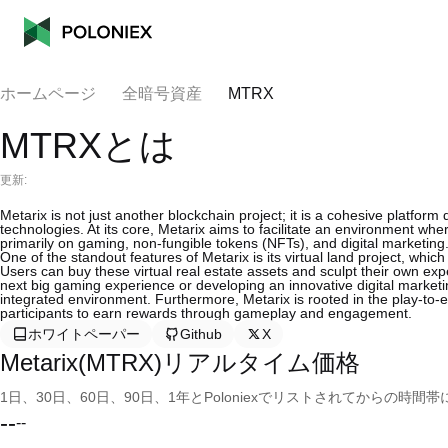
ホームページ
全暗号資産
MTRX
MTRXとは
更新:
Metarix is not just another blockchain project; it is a cohesive platf
technologies. At its core, Metarix aims to facilitate an environment wh
primarily on gaming, non-fungible tokens (NFTs), and digital marketing
One of the standout features of Metarix is its virtual land project, wh
Users can buy these virtual real estate assets and sculpt their own exp
next big gaming experience or developing an innovative digital marketing 
integrated environment. Furthermore, Metarix is rooted in the play-to-
participants to earn rewards through gameplay and engagement.
ホワイトペーパー
Github
X
Metarix(MTRX)リアルタイム価格
1日、30日、60日、90日、1年とPoloniexでリストされてからの
--
--