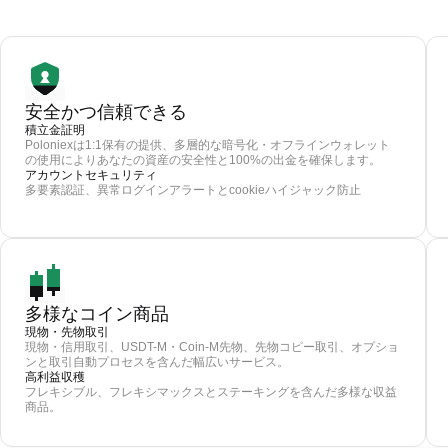
安全かつ信頼できる
積立金証明
Poloniexは1:1保有の提供、多層的な暗号化・オフラインウォレット
の使用によりあなたの資産の安全性と100%の出金を確保します。
アカウントセキュリティ
多要素認証、異常ログインアラートとcookieハイジャック防止
多様なコイン商品
現物・先物取引
現物・信用取引、USDT-M・Coin-M先物、先物コピー取引、オプショ
ンと取引自動プロセスを含んだ幅広いサービス。
高利益収穫
フレキシブル、フレキシマックスとステーキングを含んだ多様な収益
商品。