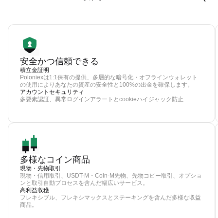
安全かつ信頼できる
積立金証明
Poloniexは1:1保有の提供、多層的な暗号化・オフラインウォレット
の使用によりあなたの資産の安全性と100%の出金を確保します。
アカウントセキュリティ
多要素認証、異常ログインアラートとcookieハイジャック防止
多様なコイン商品
現物・先物取引
現物・信用取引、USDT-M・Coin-M先物、先物コピー取引、オプショ
ンと取引自動プロセスを含んだ幅広いサービス。
高利益収穫
フレキシブル、フレキシマックスとステーキングを含んだ多様な収益
商品。