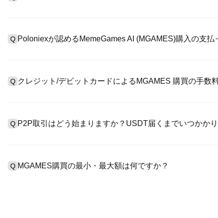
アカウント作成のために、公式サイトで
登録ページ
を訪問し、または
A
リックしてメールアドレスや電話番号を提供し、パスワードを設
Poloniexが認めるMemeGames AI (MGAMES)購入
Q
>「安全性」へ有効ID証明をアップし、自撮りしてKYC検証を完
Poloniexが認める:1)ステーブルコイン（例えば、USDT）の即購
A
のユーザーからステーブルコイン（例えば、USDT）をエスクロー
クレジット/デビットカードによるMGAMES 購買の手数
Q
入金）（プロセス1～3営業日かかる）;4）$100,000超えた大
クレジットカード支払手数料は第三者の提供側次第で、一般的には0.5
A
有しません。カードでUSDTを購入した後、即に現物マーケットにおい
P2P取引はどう始まりますか？USDT届くまでいつかか
Q
基準現物取引手数料（0.05%まで低く）が必要です。
P2P取引ページを訪問し、売手広告（例えば、USDT）を一つ選
A
います。売手がレシートを確認してから、そのUSDTがエスクロ
MGAMES購買の最小・最大額は何ですか？
Q
第に、決済は通常15分～2時間かかります。
最小・最大制限額は支払方法とあなたの検証レベル次第です。クレ
A
最大額は提供側次第です。大部のP2P売手はわずかの$10の最小
す。操作の前に、各ページにおける制限額説明をチェックしてく