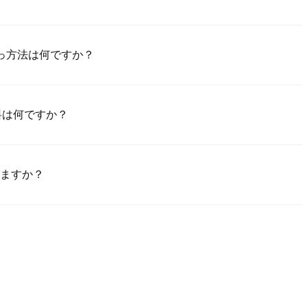
Poloniexアプリ（iOS/Android）をダウンロードし、「登録」をク
置して確認リンクやSMSコードにより検証し、登録した後、「設置」
の支払っ方法は何ですか？
成させてください。このプロセスは通常24～48時間かかります。
買のためのクレジット/デビットカード（Visa/Masterカード）;2）ほか
で買うためのP2P取引;3）USDとほかの法定通貨での銀行振替（法定
料は何ですか？
額売買のためのカスタム価格でのOTC取引。
%～1.5%の範囲にあります。Poloniexはカードのデータを一切保
てUSDTをMGAMES に取り引けます。MGAMES/USDT取引には
りますか？
んで、買う注文を作成し、直接に売手に支払（銀行振替、PayPalなど）
ーからあなたのウォレットに釈放します。支払方法と売手の返事時間次
ジット/デビットカード支払は一般的に、その最小制限額は$50で、
支払を要求します。銀行振替には通常$100の入金最小額が要求されま
ださい。