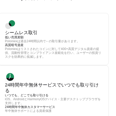
シームレス取引
低い売買差額
Poloniexは過去24時間以内で-- の取引量があります。
高質暗号資産
Poloniexはリストされたコインに対して400+高質デジタル資産の提
供、流動性管理とコンプライアンス規範化を行い、ユーザーの投資リ
スクを効果的に低減します。
24時間年中無休サービスでいつでも取り引け
る
いつでも、どこでも取り引ける
iOS、AndroidとHarmonyOSデバイス・主要デスクトップブラウザを
支持します。
24時間年中無休カスタマーサービス
年中無休サポートによる資産保護