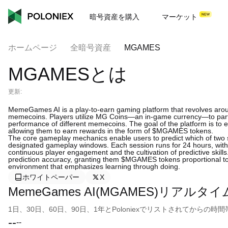
暗号資産を購入
マーケット
ホームページ
全暗号資産
MGAMES
MGAMESとは
更新:
MemeGames AI is a play-to-earn gaming platform that revolves around 
memecoins. Players utilize MG Coins—an in-game currency—to partic
performance of different memecoins. The goal of the platform is to
allowing them to earn rewards in the form of $MGAMES tokens.
The core gameplay mechanics enable users to predict which of two 
designated gameplay windows. Each session runs for 24 hours, with 
continuous player engagement and the cultivation of predictive skill
prediction accuracy, granting them $MGAMES tokens proportional to th
environment that emphasizes learning through doing.
ホワイトペーパー
X
MemeGames AI(MGAMES)リアルタ
1日、30日、60日、90日、1年とPoloniexでリストされてから
--
--