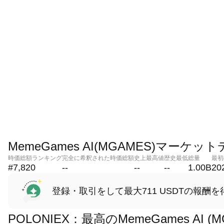
MemeGames AI(MGAMES)マーケッ
時価総額ランキング
完全に希釈された時価総額
史上最高値
歴史最低
総量
最初
#7,820
--
--
--
1.00B
20
登録・取引をして最大711 USDTの報酬を
POLONIEX：最高のMemeGames AI