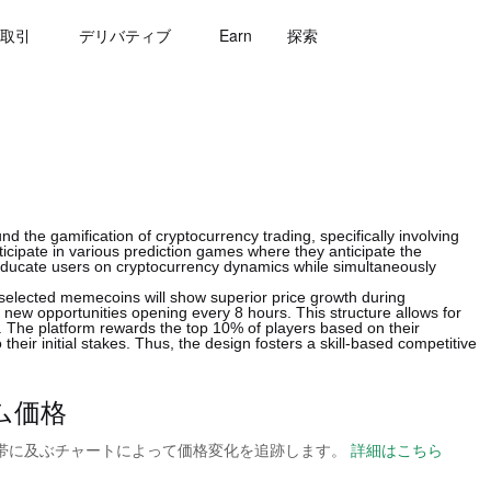
取引
デリバティブ
Earn
探索
the gamification of cryptocurrency trading, specifically involving
ipate in various prediction games where they anticipate the
 educate users on cryptocurrency dynamics while simultaneously
selected memecoins will show superior price growth during
new opportunities opening every 8 hours. This structure allows for
s. The platform rewards the top 10% of players based on their
eir initial stakes. Thus, the design fosters a skill-based competitive
イム価格
の時間帯に及ぶチャートによって価格変化を追跡します。
詳細はこちら