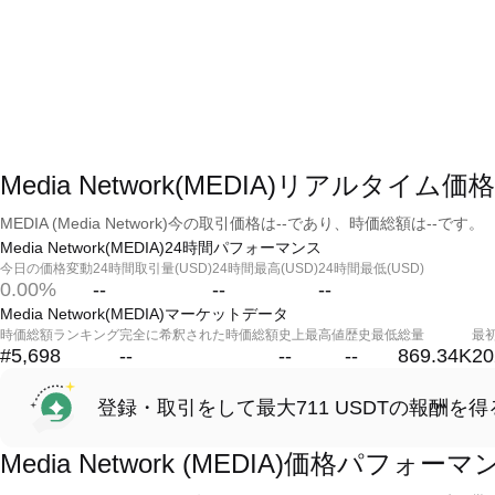
Media Network(MEDIA)リアルタイム価格
MEDIA (Media Network)今の取引価格は--であり、時価総額は--です。
Media Network(MEDIA)24時間パフォーマンス
今日の価格変動
24時間取引量(USD)
24時間最高(USD)
24時間最低(USD)
0.00%
--
--
--
Media Network(MEDIA)マーケットデータ
時価総額ランキング
完全に希釈された時価総額
史上最高値
歴史最低
総量
最
#5,698
--
--
--
869.34K
20
登録・取引をして最大711 USDTの報酬を得
Media Network (MEDIA)価格パフォーマ