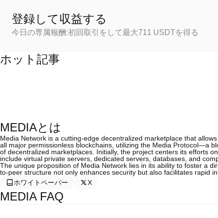
登録して収益する
今日の専属報酬:初回取引をして最大711 USDTを得る
ホット記事
MEDIAとは
Media Network is a cutting-edge decentralized marketplace that allows u
all major permissionless blockchains, utilizing the Media Protocol—a 
of decentralized marketplaces. Initially, the project centers its efforts 
include virtual private servers, dedicated servers, databases, and co
The unique proposition of Media Network lies in its ability to foster a d
to-peer structure not only enhances security but also facilitates rapid i
ホワイトペーパー
X
MEDIA FAQ