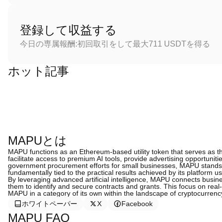
登録して収益する
今日の専属報酬:初回取引をして最大711 USDTを得る
ホット記事
MAPUとは
MAPU functions as an Ethereum-based utility token that serves as
facilitate access to premium AI tools, provide advertising opportuni
government procurement efforts for small businesses, MAPU stands un
fundamentally tied to the practical results achieved by its platform us
By leveraging advanced artificial intelligence, MAPU connects busine
them to identify and secure contracts and grants. This focus on real-wo
MAPU in a category of its own within the landscape of cryptocurrency
ホワイトペーパー
X
Facebook
MAPU FAQ