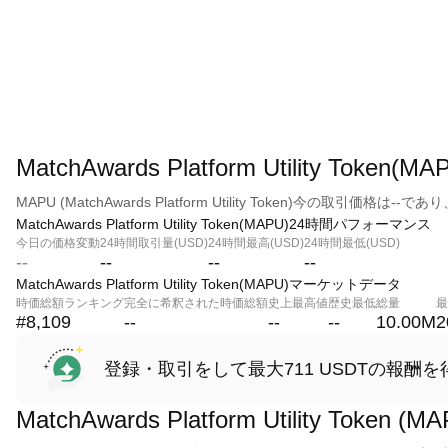
MatchAwards Platform Utility To
MAPU (MatchAwards Platform Utility Token)今の取引価格は-
MatchAwards Platform Utility Token(MAPU)24時間パフォーマンス
今日の価格変動
24時間取引量(USD)
24時間最高(USD)
24時間最低(USD)
--
--
--
--
MatchAwards Platform Utility Token(MAPU)マーケットデータ
時価総額ランキング
完全に希釈された時価総額
史上最高値
歴史最低
総量
最
#8,109
--
--
--
10.00M
2
登録・取引をして最大711 USDTの報酬を
MatchAwards Platform Utility To