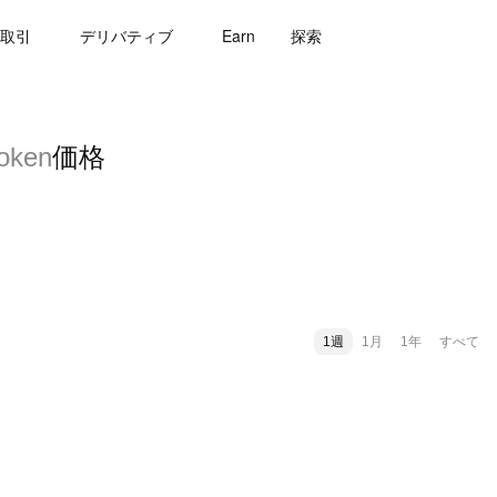
取引
デリバティブ
Earn
探索
Token
価格
1週
1月
1年
すべて