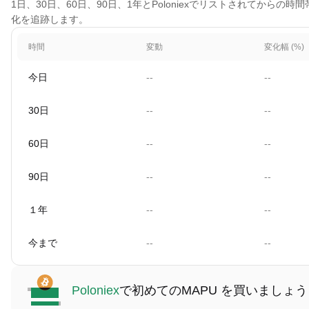
1日、30日、60日、90日、1年とPoloniexでリストされてからの時間帯に及ぶチ
化を追跡します。
時間
変動
変化幅 (%)
今日
--
--
30日
--
--
60日
--
--
90日
--
--
１年
--
--
今まで
--
--
Poloniex
で初めてのMAPU を買いましょう