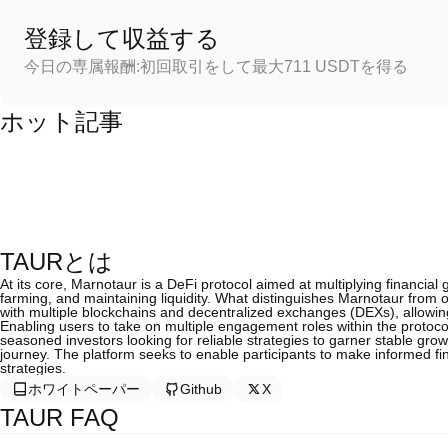
登録して収益する
今日の専属報酬:初回取引をして最大711 USDTを得る
ホット記事
TAURとは
At its core, Marnotaur is a DeFi protocol aimed at multiplying financial g
farming, and maintaining liquidity. What distinguishes Marnotaur from o
with multiple blockchains and decentralized exchanges (DEXs), allowing u
Enabling users to take on multiple engagement roles within the protoco
seasoned investors looking for reliable strategies to garner stable gro
journey. The platform seeks to enable participants to make informed fin
strategies.
ホワイトペーパー
Github
X
TAUR FAQ