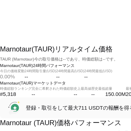
Marnotaur(TAUR)リアルタイム価格
TAUR (Marnotaur)今の取引価格は--であり、時価総額は--です。
Marnotaur(TAUR)24時間パフォーマンス
今日の価格変動
24時間取引量(USD)
24時間最高(USD)
24時間最低(USD)
0.00%
--
--
--
Marnotaur(TAUR)マーケットデータ
時価総額ランキング
完全に希釈された時価総額
史上最高値
歴史最低
総量
最
#5,318
--
--
--
150.00M
2
登録・取引をして最大711 USDTの報酬を得
Marnotaur (TAUR)価格パフォーマンス