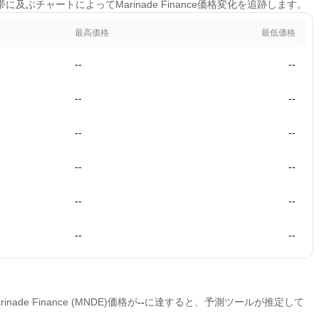
帯に及ぶチャートによってMarinade Finance価格変化を追跡します。
最高価格
最低価格
--
--
--
--
--
--
--
--
--
--
--
--
ade Finance (MNDE)価格が
--
に達すると、予測ツールが推定して