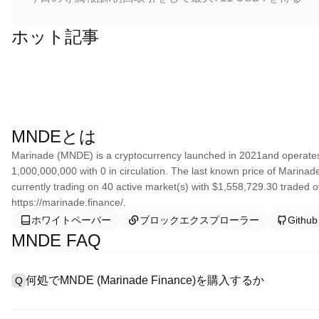
ホット記事
MNDEとは
Marinade (MNDE) is a cryptocurrency launched in 2021and operates 
1,000,000,000 with 0 in circulation. The last known price of Marinad
currently trading on 40 active market(s) with $1,558,729.30 traded o
https://marinade.finance/.
ホワイトペーパー
ブロックエクスプローラー
Github
MNDE FAQ
何処でMNDE (Marinade Finance)を購入するか
Q
A
中心化した取引所 (CEXs)はMarinade Financeを購