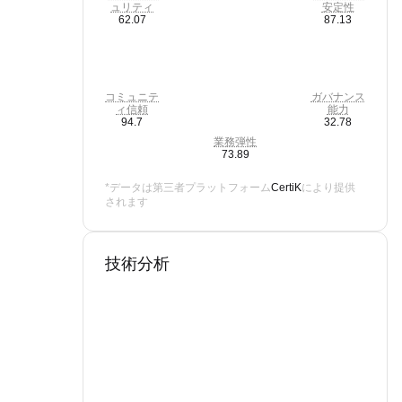
ュリティ
安定性
62.07
87.13
コミュニテ
ガバナンス
ィ信頼
能力
94.7
32.78
業務弾性
73.89
*データは第三者プラットフォーム
CertiK
により提供
されます
技術分析