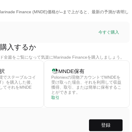
inade Finance (MNDE)価格が
--
まで上がると、最新の予測が表明し
今すぐ購入
e)を購入するか
全篇をご覧になって気楽にMarinade Financeを購入しましょう。
択
MNDE保有
貨でステーブルコイ
Poloniexの現物アカウントでMNDEを
DT）を購入した後、
受け取った場合、それを利用して収益
してそれをMNDE
獲得、取引、または簡単に保有するこ
とができます。
取引
登録