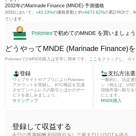
2032年のMarinade Finance (MNDE) 予測価格
2032において、
+43.23%
の価格変動と約
+6672.62%
の累計ROIで、Mar
ています。
Poloniex
で初めてのMNDE を買いましょう
どうやってMNDE (Marinade Financ
PoloniexでのMNDE購入は非常に簡単です。
ここ
をクリックし、ガイド
登録
支払方法選
ウェブサイトやアプリによりPoloniex
一般的に、法定通
アカウントを登録し、KYC検証を完成
ン（例えば、US
させてシームレスの取引とほかのサー
現物市場へ取引を
ビスを楽しみましょう。
にします。
サインアップ
MNDE購入
登録して収益する
今日の専属報酬:初回取引をして最大711 USDTを得る