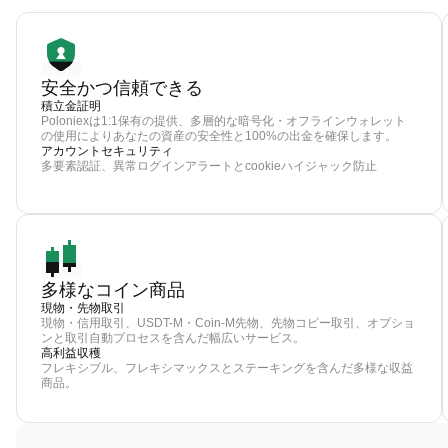
安全かつ信頼できる
積立金証明
Poloniexは1:1保有の提供、多層的な暗号化・オフラインウォレット
の使用によりあなたの資産の安全性と100%の出金を確保します。
アカウントセキュリティ
多要素認証、異常ログインアラートとcookieハイジャック防止
多様なコイン商品
現物・先物取引
現物・信用取引、USDT-M・Coin-M先物、先物コピー取引、オプショ
ンと取引自動プロセスを含んだ幅広いサービス。
高利益収穫
フレキシブル、フレキシマックスとステーキングを含んだ多様な収益
商品。