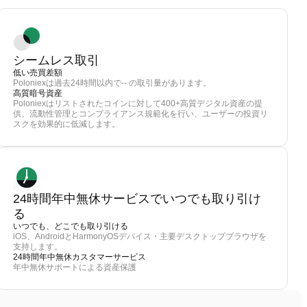
シームレス取引
低い売買差額
Poloniexは過去24時間以内で-- の取引量があります。
高質暗号資産
Poloniexはリストされたコインに対して400+高質デジタル資産の提
供、流動性管理とコンプライアンス規範化を行い、ユーザーの投資リ
スクを効果的に低減します。
24時間年中無休サービスでいつでも取り引け
る
いつでも、どこでも取り引ける
iOS、AndroidとHarmonyOSデバイス・主要デスクトップブラウザを
支持します。
24時間年中無休カスタマーサービス
年中無休サポートによる資産保護