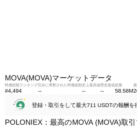
MOVA(MOVA)マーケットデータ
時価総額ランキング
完全に希釈された時価総額
史上最高値
歴史最低
総量
最
#4,494
--
--
--
58.58M
2
登録・取引をして最大711 USDTの報酬を
POLONIEX：最高のMOVA (MOVA