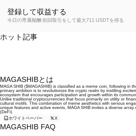
登録して収益する
今日の専属報酬:初回取引をして最大711 USDTを得る
ホット記事
MAGASHIBとは
MAGA SHIB ($MAGASHIB) is classified as a meme coin, following in the f
primary ambition is to revolutionize the crypto realm by instilling excit
ecosystem that encourages participation and growth within its communi
Unlike traditional cryptocurrencies that focus primarily on utility or fi
cultural motifs. This combination of meme aesthetics with serious eng
unique features and active events, MAGA SHIB invites a diverse array of
(DeFi).
ホワイトペーパー
X
MAGASHIB FAQ