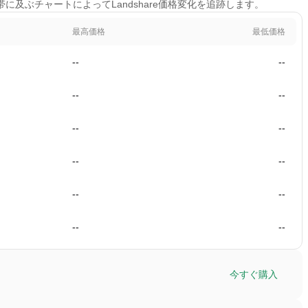
間帯に及ぶチャートによってLandshare価格変化を追跡します。
最高価格
最低価格
--
--
--
--
--
--
--
--
--
--
--
--
今すぐ購入