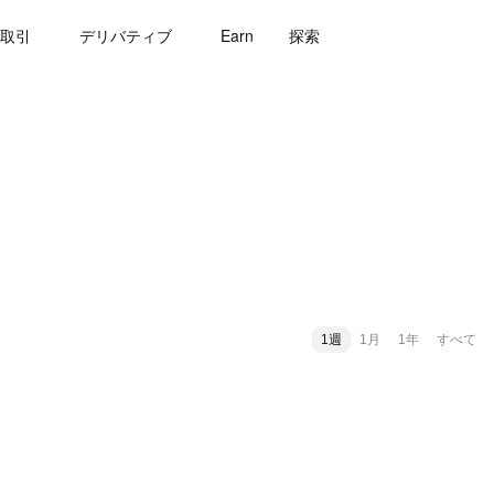
取引
デリバティブ
Earn
探索
1週
1月
1年
すべて