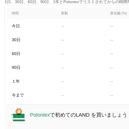
1日、30日、60日、90日、1年とPoloniexでリストされてからの時
時間
変動
変化幅 (%)
今日
--
--
30日
--
--
60日
--
--
90日
--
--
１年
--
--
今まで
--
--
Poloniex
で初めてのLAND を買いましょう