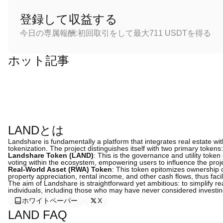
登録して収益する
今日の専属報酬:初回取引をして最大711 USDTを得る
ホット記事
LANDとは
Landshare is fundamentally a platform that integrates real estate wit
tokenization. The project distinguishes itself with two primary tokens:
Landshare Token (LAND)
: This is the governance and utility token o
voting within the ecosystem, empowering users to influence the projec
Real-World Asset (RWA) Token
: This token epitomizes ownership 
property appreciation, rental income, and other cash flows, thus faci
The aim of Landshare is straightforward yet ambitious: to simplify re
individuals, including those who may have never considered investin
ホワイトペーパー
X
LAND FAQ