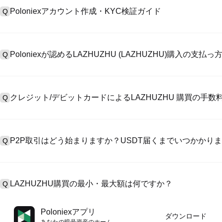
Poloniexアカウント作成・KYC検証ガイド
Q
アカウント作成のために、公式サイトで
登録ページ
を訪問し、またはP
A
リックしてメールアドレスや電話番号を提供し、パスワードを設置し
Poloniexが認めるLAZHUZHU (LAZHUZHU)購入の支
Q
>「安全性」へ有効ID証明をアップし、自撮りしてKYC検証を完成
Poloniexが認める:1)ステーブルコイン（例えば、USDT）の即購買の
A
のユーザーからステーブルコイン（例えば、USDT）をエスクローで
クレジット/デビットカードによるLAZHUZHU 購買の手
Q
入金）（プロセス1～3営業日かかる）;4）$100,000超えた大額
クレジットカード支払手数料は第三者の提供側次第で、一般的には0.5%
A
有しません。カードでUSDTを購入した後、即に現物マーケットにおいてU
P2P取引はどう始まりますか？USDT届くまでいつかかり
Q
には基準現物取引手数料（0.05%まで低く）が必要です。
P2P取引ページを訪問し、売手広告（例えば、USDT）を一つ選んで
A
います。売手がレシートを確認してから、そのUSDTがエスクロー
LAZHUZHU購買の最小・最大額は何ですか？
Q
第に、決済は通常15分～2時間かかります。
最小・最大制限額は支払方法とあなたの検証レベル次第です。クレジ
A
Poloniexアプリ
ダウンロード
最大額は提供側次第です。大部のP2P売手はわずかの$10の最小支