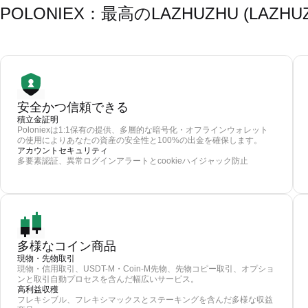
POLONIEX：最高のLAZHUZHU (LA
安全かつ信頼できる
積立金証明
Poloniexは1:1保有の提供、多層的な暗号化・オフラインウォレット
の使用によりあなたの資産の安全性と100%の出金を確保します。
アカウントセキュリティ
多要素認証、異常ログインアラートとcookieハイジャック防止
多様なコイン商品
現物・先物取引
現物・信用取引、USDT-M・Coin-M先物、先物コピー取引、オプショ
ンと取引自動プロセスを含んだ幅広いサービス。
高利益収穫
フレキシブル、フレキシマックスとステーキングを含んだ多様な収益