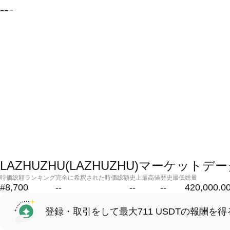
--
--
LAZHUZHU(LAZHUZHU)マーケットデ
時価総額ランキング
完全に希釈された時価総額
史上最高値
歴史最低
総量
#8,700
--
--
--
420,000.0
登録・取引をして最大711 USDTの報酬を得