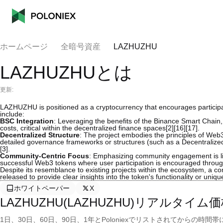
ホームページ
全暗号資産
LAZHUZHU
LAZHUZHUとは
更新:
LAZHUZHU is positioned as a cryptocurrency that encourages participati
include:
BSC Integration
: Leveraging the benefits of the Binance Smart Chain
costs, critical within the decentralized finance spaces[2][16][17].
Decentralized Structure
: The project embodies the principles of Web
detailed governance frameworks or structures (such as a Decentralized
[3].
Community-Centric Focus
: Emphasizing community engagement is li
successful Web3 tokens where user participation is encouraged through s
Despite its resemblance to existing projects within the ecosystem, a 
released to provide clear insights into the token's functionality or unique
ホワイトペーパー
X
LAZHUZHU(LAZHUZHU)リアルタイム
1日、30日、60日、90日、1年とPoloniexでリストされてからの