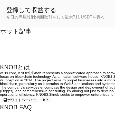
登録して収益する
今日の専属報酬:初回取引をして最大711 USDTを得る
ホット記事
KNOBとは
At its core, KNOB$,$knob represents a sophisticated approach to softw
focus on blockchain technology. As an Italian software house, KNOB$,$
its inception in 2014. The project aims to propel businesses into a more
blockchain, particularly as it pertains to Web3 applications and systems
The company’s services encompass the design and deployment of advan
(DApps), and comprehensive consulting. By aiming not just to develop 
operational efficiency, KNOB$,$knob seeks to empower enterprises to
ホワイトペーパー
X
KNOB FAQ