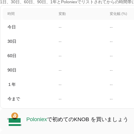
1日、30日、60日、90日、1年とPoloniexでリストされてからの時
時間
変動
変化幅 (%)
今日
--
--
30日
--
--
60日
--
--
90日
--
--
１年
--
--
今まで
--
--
Poloniex
で初めてのKNOB を買いましょう