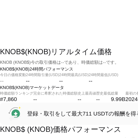
KNOB$(KNOB)リアルタイム価格
KNOB (KNOB$)今の取引価格は--であり、時価総額は--です。
KNOB$(KNOB)24時間パフォーマンス
今日の価格変動
24時間取引量(USD)
24時間最高(USD)
24時間最低(USD)
--
--
--
--
KNOB$(KNOB)マーケットデータ
時価総額ランキング
完全に希釈された時価総額
史上最高値
歴史最低
総量
最初の
#7,860
--
--
--
9.99B
2024
登録・取引をして最大711 USDTの報酬を得
KNOB$ (KNOB)価格パフォーマンス