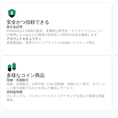
安全かつ信頼できる
積立金証明
Poloniexは1:1保有の提供、多層的な暗号化・オフラインウォレット
の使用によりあなたの資産の安全性と100%の出金を確保します。
アカウントセキュリティ
多要素認証、異常ログインアラートとcookieハイジャック防止
多様なコイン商品
現物・先物取引
現物・信用取引、USDT-M・Coin-M先物、先物コピー取引、オプショ
ンと取引自動プロセスを含んだ幅広いサービス。
高利益収穫
フレキシブル、フレキシマックスとステーキングを含んだ多様な収益
商品。