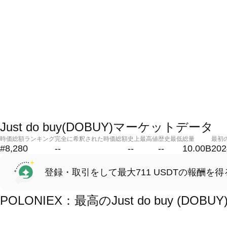
Just do buy(DOBUY)マーケットデータ
時価総額ランキング
完全に希釈された時価総額
史上最高値
歴史最低
総量
最初
#8,280
--
--
--
10.00B
202
登録・取引をして最大711 USDTの報酬を得
POLONIEX：最高のJust do buy (D