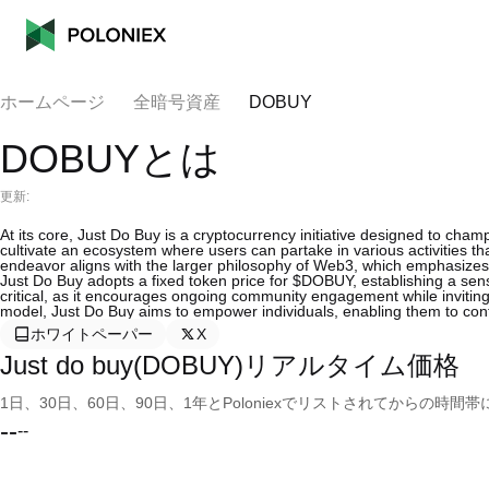
ホームページ
全暗号資産
DOBUY
DOBUYとは
更新:
At its core, Just Do Buy is a cryptocurrency initiative designed to ch
cultivate an ecosystem where users can partake in various activities 
endeavor aligns with the larger philosophy of Web3, which emphasizes
Just Do Buy adopts a fixed token price for $DOBUY, establishing a sense 
critical, as it encourages ongoing community engagement while inviting 
model, Just Do Buy aims to empower individuals, enabling them to contr
ホワイトペーパー
X
Just do buy(DOBUY)リアルタイム価格
1日、30日、60日、90日、1年とPoloniexでリストされてからの
--
--