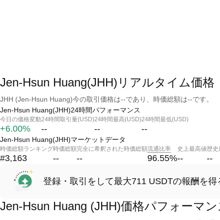
Jen-Hsun Huang(JHH)リアルタイム価格
JHH (Jen-Hsun Huang)今の取引価格は--であり、時価総額は--です。
Jen-Hsun Huang(JHH)24時間パフォーマンス
今日の価格変動
24時間取引量(USD)
24時間最高(USD)
24時間最低(USD)
+6.00%
--
--
--
Jen-Hsun Huang(JHH)マーケットデータ
時価総額ランキング
時価総額
完全に希釈された時価総額
流通比率
史上最高値
歴史
#3,163
--
--
96.55
%
--
--
登録・取引をして最大711 USDTの報酬を得
Jen-Hsun Huang (JHH)価格パフォーマ