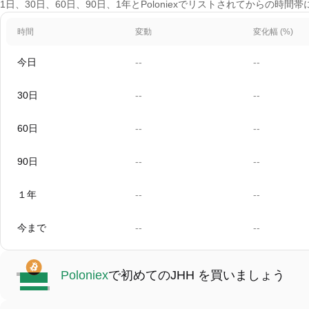
1日、30日、60日、90日、1年とPoloniexでリストされてからの時間帯
時間
変動
変化幅 (%)
今日
--
--
30日
--
--
60日
--
--
90日
--
--
１年
--
--
今まで
--
--
Poloniex
で初めてのJHH を買いましょう