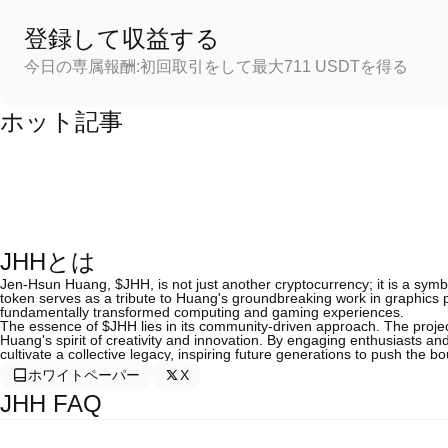
登録して収益する
今日の専属報酬:初回取引をして最大711 USDTを得る
ホット記事
JHHとは
Jen-Hsun Huang, $JHH, is not just another cryptocurrency; it is a symbol
token serves as a tribute to Huang's groundbreaking work in graphics pr
fundamentally transformed computing and gaming experiences.
The essence of $JHH lies in its community-driven approach. The project 
Huang's spirit of creativity and innovation. By engaging enthusiasts an
cultivate a collective legacy, inspiring future generations to push the b
ホワイトペーパー
X
JHH FAQ