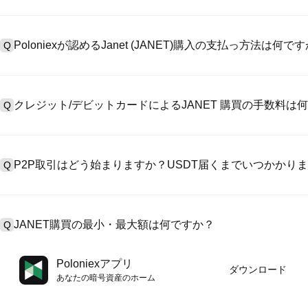
アカウント作成のために、公式サイトで
登録ページ
を訪問し、またはP
A
リックしてメールアドレスや電話番号を提供し、パスワードを設置し
Poloniexが認めるJanet (JANET)購入の支払っ方法は何で
Q
>「安全性」へ有効ID証明をアップし、自撮りしてKYC検証を完成
Poloniexが認める:1)ステーブルコイン（例えば、USDT）の即購買の
A
のユーザーからステーブルコイン（例えば、USDT）をエスクローで
クレジット/デビットカードによるJANET 購買の手数料は
Q
入金）（プロセス1～3営業日かかる）;4）$100,000超えた大額
クレジットカード支払手数料は第三者の提供側次第で、一般的には0.5%
A
有しません。カードでUSDTを購入した後、即に現物マーケットにおいてU
P2P取引はどう始まりますか？USDT届くまでいつかかり
Q
現物取引手数料（0.05%まで低く）が必要です。
P2P取引ページを訪問し、売手広告（例えば、USDT）を一つ選んで
A
います。売手がレシートを確認してから、そのUSDTがエスクロー
JANET購買の最小・最大額は何ですか？
Q
第に、決済は通常15分～2時間かかります。
最小・最大制限額は支払方法とあなたの検証レベル次第です。クレジ
A
Poloniexアプリ
ダウンロード
最大額は提供側次第です。大部のP2P売手はわずかの$10の最小支
あなたの暗号資産のホーム
す。操作の前に、各ページにおける制限額説明をチェックしてくだ