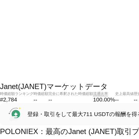
Janet(JANET)マーケットデータ
時価総額ランキング
時価総額
完全に希釈された時価総額
流通比率
史上最高値
歴
#2,784
--
--
100.00
%
--
--
登録・取引をして最大711 USDTの報酬を得
POLONIEX：最高のJanet (JANET)