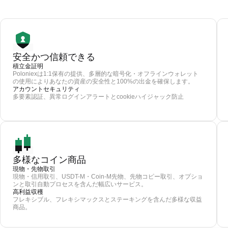
安全かつ信頼できる
積立金証明
Poloniexは1:1保有の提供、多層的な暗号化・オフラインウォレット
の使用によりあなたの資産の安全性と100%の出金を確保します。
アカウントセキュリティ
多要素認証、異常ログインアラートとcookieハイジャック防止
多様なコイン商品
現物・先物取引
現物・信用取引、USDT-M・Coin-M先物、先物コピー取引、オプショ
ンと取引自動プロセスを含んだ幅広いサービス。
高利益収穫
フレキシブル、フレキシマックスとステーキングを含んだ多様な収益
商品。