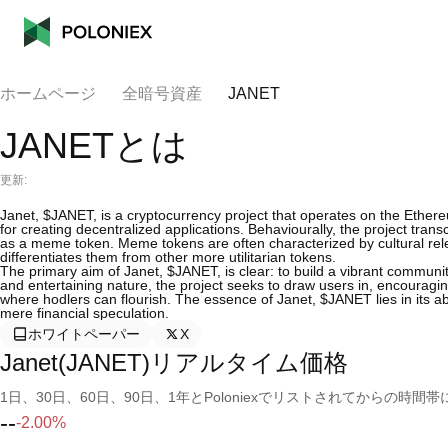
ホームページ
全暗号資産
JANET
JANETとは
更新:
Janet, $JANET, is a cryptocurrency project that operates on the Ether
for creating decentralized applications. Behaviourally, the project trans
as a meme token. Meme tokens are often characterized by cultural r
differentiates them from other more utilitarian tokens.
The primary aim of Janet, $JANET, is clear: to build a vibrant communi
and entertaining nature, the project seeks to draw users in, encouragi
where hodlers can flourish. The essence of Janet, $JANET lies in its a
mere financial speculation.
ホワイトペーパー
X
Janet(JANET)リアルタイム価格
1日、30日、60日、90日、1年とPoloniexでリストされてからの
--
-2.00%