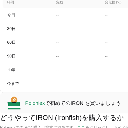
時間
変動
変化幅 (%)
今日
--
--
30日
--
--
60日
--
--
90日
--
--
１年
--
--
今まで
--
--
Poloniex
で初めてのIRON を買いましょう
どうやってIRON (Ironfish)を購入するか
PoloniexでのIRON購入は非常に簡単です。
ここ
をクリックし、ガイド全篇