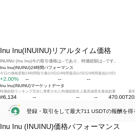
Inu Inu(INUINU)リアルタイム価格
INUINU (Inu Inu)今の取引価格は--であり、時価総額は--です。
Inu Inu(INUINU)24時間パフォーマンス
今日の価格変動
24時間取引量(USD)
24時間最高(USD)
24時間最低(USD)
+2.00%
--
--
--
Inu Inu(INUINU)マーケットデータ
時価総額ランキング
完全に希釈された時価総額
史上最高値
歴史最低
総量
最
#6,134
--
--
--
470.00T
20
登録・取引をして最大711 USDTの報酬を得
Inu Inu (INUINU)価格パフォーマンス