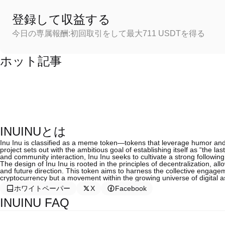
登録して収益する
今日の専属報酬:初回取引をして最大711 USDTを得る
ホット記事
INUINUとは
Inu Inu is classified as a meme token—tokens that leverage humor and 
project sets out with the ambitious goal of establishing itself as “the
and community interaction, Inu Inu seeks to cultivate a strong followin
The design of Inu Inu is rooted in the principles of decentralization, 
and future direction. This token aims to harness the collective engagement
cryptocurrency but a movement within the growing universe of digital a
ホワイトペーパー
X
Facebook
INUINU FAQ