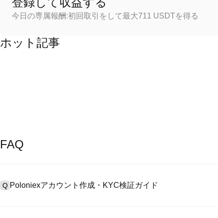
登録して収益する
今日の専属報酬:初回取引をして最大711 USDTを得る
ホット記事
FAQ
Poloniexアカウント作成・KYC検証ガイド
Q
アカウント作成のために、公式サイトで
登録ページ
を訪問し、またはP
A