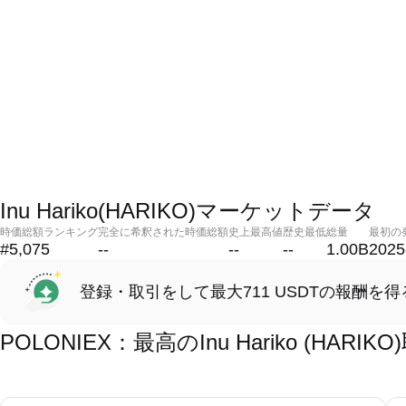
Inu Hariko(HARIKO)マーケットデータ
時価総額ランキング
完全に希釈された時価総額
史上最高値
歴史最低
総量
最初の
#5,075
--
--
--
1.00B
2025
登録・取引をして最大711 USDTの報酬を得
POLONIEX：最高のInu Hariko (HA