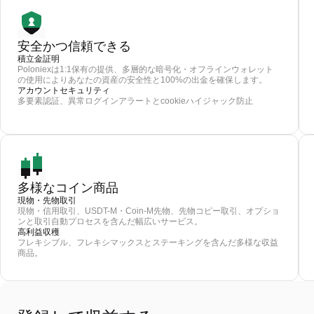
安全かつ信頼できる
積立金証明
Poloniexは1:1保有の提供、多層的な暗号化・オフラインウォレット
の使用によりあなたの資産の安全性と100%の出金を確保します。
アカウントセキュリティ
多要素認証、異常ログインアラートとcookieハイジャック防止
多様なコイン商品
現物・先物取引
現物・信用取引、USDT-M・Coin-M先物、先物コピー取引、オプショ
ンと取引自動プロセスを含んだ幅広いサービス。
高利益収穫
フレキシブル、フレキシマックスとステーキングを含んだ多様な収益
商品。