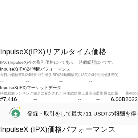
InpulseX(IPX)リアルタイム価格
IPX (InpulseX)今の取引価格は--であり、時価総額は--です。
InpulseX(IPX)24時間パフォーマンス
今日の価格変動
24時間取引量(USD)
24時間最高(USD)
24時間最低(USD)
--
--
--
--
InpulseX(IPX)マーケットデータ
時価総額ランキング
完全に希釈された時価総額
史上最高値
歴史最低
総量
最初の
#7,416
--
--
--
6.00B
2022
登録・取引をして最大711 USDTの報酬を得
InpulseX (IPX)価格パフォーマンス