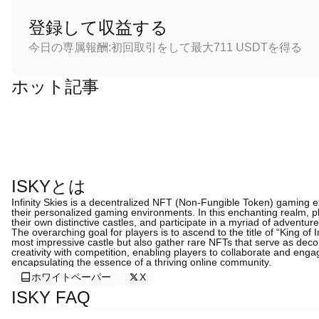
登録して収益する
今日の専属報酬:初回取引をして最大711 USDTを得る
ホット記事
ISKYとは
Infinity Skies is a decentralized NFT (Non-Fungible Token) gaming ex
their personalized gaming environments. In this enchanting realm, pla
their own distinctive castles, and participate in a myriad of adventu
The overarching goal for players is to ascend to the title of “King of I
most impressive castle but also gather rare NFTs that serve as dec
creativity with competition, enabling players to collaborate and eng
encapsulating the essence of a thriving online community.
ホワイトペーパー
X
ISKY FAQ