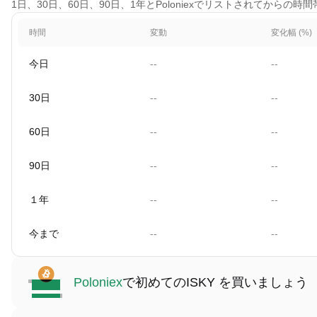
1日、30日、60日、90日、1年とPoloniexでリストされてからの時間帯
時間
変動
変化幅 (%)
今日
--
--
30日
--
--
60日
--
--
90日
--
--
１年
--
--
今まで
--
--
Poloniex
で初めてのISKY を買いましょう