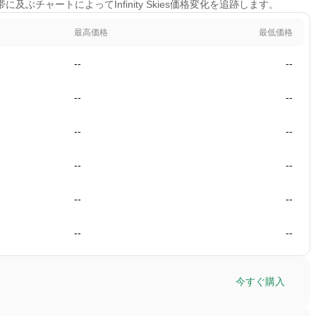
に及ぶチャートによってInfinity Skies価格変化を追跡します。
最高価格
最低価格
--
--
--
--
--
--
--
--
--
--
--
--
今すぐ購入