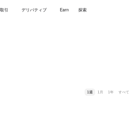
取引
デリバティブ
Earn
探索
1週
1月
1年
すべて