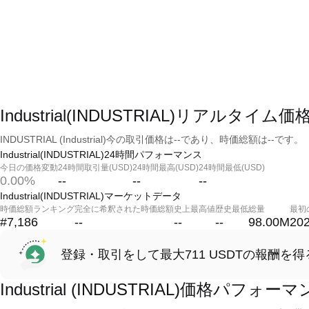
Industrial(INDUSTRIAL)リアルタイム価
INDUSTRIAL (Industrial)今の取引価格は--であり、時価総額は--です。
Industrial(INDUSTRIAL)24時間パフォーマンス
今日の価格変動
24時間取引量(USD)
24時間最高(USD)
24時間最低(USD)
0.00%
--
--
--
Industrial(INDUSTRIAL)マーケットデータ
時価総額ランキング
完全に希釈された時価総額
史上最高値
歴史最低
総量
最初
#7,186
--
--
--
98.00M
202
登録・取引をして最大711 USDTの報酬を得
Industrial (INDUSTRIAL)価格パフォー