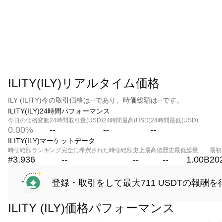
ILITY(ILY)リアルタイム価格
ILY (ILITY)今の取引価格は--であり、時価総額は--です。
ILITY(ILY)24時間パフォーマンス
今日の価格変動
24時間取引量(USD)
24時間最高(USD)
24時間最低(USD)
0.00%
--
--
--
ILITY(ILY)マーケットデータ
時価総額ランキング
完全に希釈された時価総額
史上最高値
歴史最低
総量
最初
#3,936
--
--
--
1.00B
20
登録・取引をして最大711 USDTの報酬を
ILITY (ILY)価格パフォーマンス