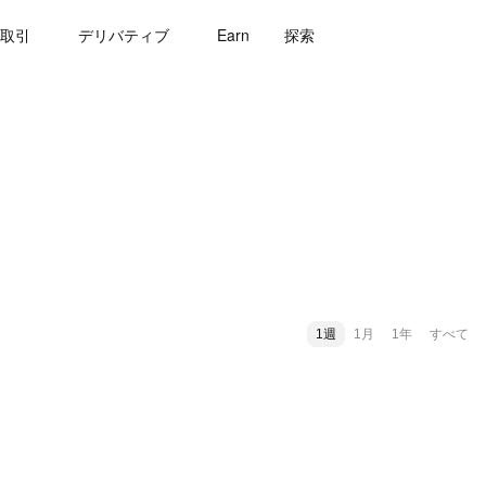
取引
デリバティブ
Earn
探索
1週
1月
1年
すべて