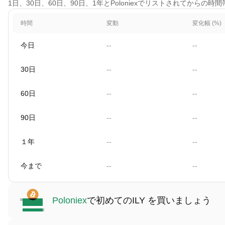
1日、30日、60日、90日、1年とPoloniexでリストされてからの
時間
変動
変化幅 (%)
今日
--
--
30日
--
--
60日
--
--
90日
--
--
１年
--
--
今まで
--
--
Poloniex
で初めてのILY を買いましょう