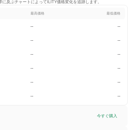
時間帯に及ぶチャートによってILITY価格変化を追跡します。
最高価格
最低価格
--
--
--
--
--
--
--
--
--
--
--
--
今すぐ購入