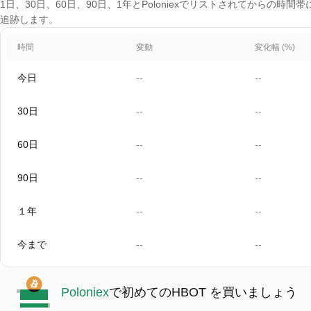
1日、30日、60日、90日、1年とPoloniexでリストされてからの時間帯に及ぶ
追跡します。
時間
変動
変化幅 (%)
今日
--
--
30日
--
--
60日
--
--
90日
--
--
１年
--
--
今まで
--
--
Poloniex
で初めてのHBOT を買いましょう