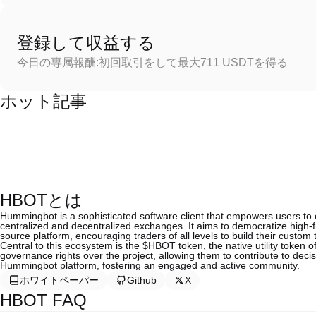
登録して収益する
今日の専属報酬:初回取引をして最大711 USDTを得る
ホット記事
HBOTとは
Hummingbot is a sophisticated software client that empowers users to 
centralized and decentralized exchanges. It aims to democratize high-
source platform, encouraging traders of all levels to build their custom 
Central to this ecosystem is the $HBOT token, the native utility token 
governance rights over the project, allowing them to contribute to decis
Hummingbot platform, fostering an engaged and active community.
ホワイトペーパー
Github
X
HBOT FAQ