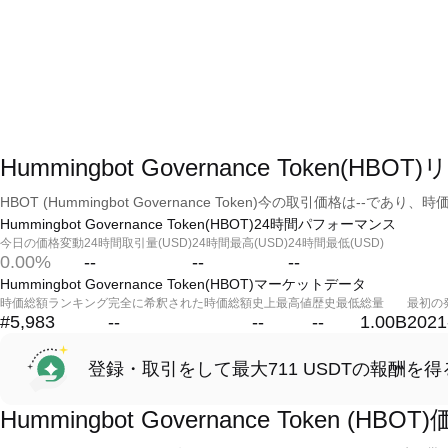
Hummingbot Governance Token(H
HBOT (Hummingbot Governance Token)今の取引価格は--であり
Hummingbot Governance Token(HBOT)24時間パフォーマンス
今日の価格変動
24時間取引量(USD)
24時間最高(USD)
24時間最低(USD)
0.00%
--
--
--
Hummingbot Governance Token(HBOT)マーケットデータ
時価総額ランキング
完全に希釈された時価総額
史上最高値
歴史最低
総量
最初の
#5,983
--
--
--
1.00B
2021
登録・取引をして最大711 USDTの報酬を得
Hummingbot Governance Token (