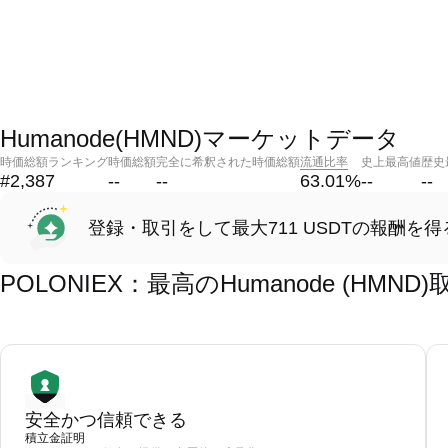
Humanode(HMND)マーケットデータ
時価総額ランキング
時価総額
完全に希釈された時価総額
流通比率
史上最高値
歴史
#2,387
--
--
63.01
%
--
--
登録・取引をして最大711 USDTの報酬を得
POLONIEX：最高のHumanode (HM
安全かつ信頼できる
積立金証明