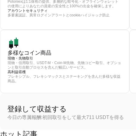
Poloniexは1:1保有の提供、多層的な暗号化・オフラインウォレット
の使用によりあなたの資産の安全性と100%の出金を確保します。
アカウントセキュリティ
多要素認証、異常ログインアラートとcookieハイジャック防止
多様なコイン商品
現物・先物取引
現物・信用取引、USDT-M・Coin-M先物、先物コピー取引、オプショ
ンと取引自動プロセスを含んだ幅広いサービス。
高利益収穫
フレキシブル、フレキシマックスとステーキングを含んだ多様な収益
商品。
登録して収益する
今日の専属報酬:初回取引をして最大711 USDTを得る
ホット記事