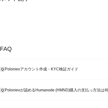
FAQ
Poloniexアカウント作成・KYC検証ガイド
Q
アカウント作成のために、公式サイトで
登録ページ
を訪問し、またはP
A
リックしてメールアドレスや電話番号を提供し、パスワードを設置し
Poloniexが認めるHumanode (HMND)購入の支払っ方法
Q
>「安全性」へ有効ID証明をアップし、自撮りしてKYC検証を完成
Poloniexが認める:1)ステーブルコイン（例えば、USDT）の即購買の
A
のユーザーからステーブルコイン（例えば、USDT）をエスクローで