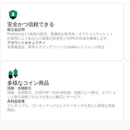
安全かつ信頼できる
積立金証明
Poloniexは1:1保有の提供、多層的な暗号化・オフラインウォレット
の使用によりあなたの資産の安全性と100%の出金を確保します。
アカウントセキュリティ
多要素認証、異常ログインアラートとcookieハイジャック防止
多様なコイン商品
現物・先物取引
現物・信用取引、USDT-M・Coin-M先物、先物コピー取引、オプショ
ンと取引自動プロセスを含んだ幅広いサービス。
高利益収穫
フレキシブル、フレキシマックスとステーキングを含んだ多様な収益
商品。