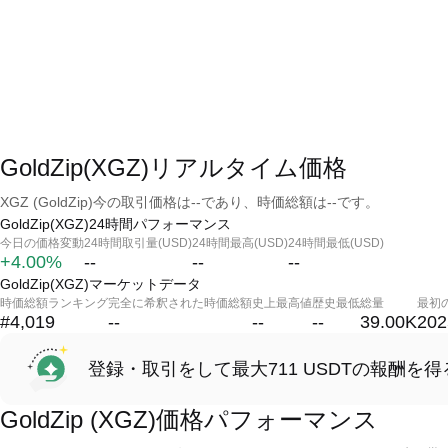
GoldZip(XGZ)リアルタイム価格
XGZ (GoldZip)今の取引価格は--であり、時価総額は--です。
GoldZip(XGZ)24時間パフォーマンス
今日の価格変動
24時間取引量(USD)
24時間最高(USD)
24時間最低(USD)
+4.00%
--
--
--
GoldZip(XGZ)マーケットデータ
時価総額ランキング
完全に希釈された時価総額
史上最高値
歴史最低
総量
最初
#4,019
--
--
--
39.00K
202
登録・取引をして最大711 USDTの報酬を得
GoldZip (XGZ)価格パフォーマンス