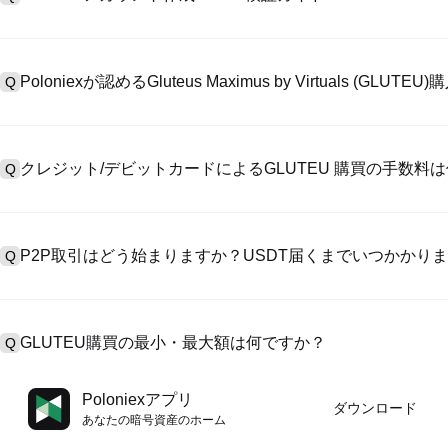
アカウント作成のために、公式サイトで
登録ページ
を訪問し、またはP
A
リックしてメールアドレスや電話番号を提供し、パスワードを設置し
Poloniexが認めるGluteus Maximus by Virtuals (
Q
>「安全性」へ有効ID証明をアップし、自撮りしてKYC検証を完成
Poloniexが認める:1)ステーブルコイン（例えば、USDT）の即購買の
A
のユーザーからステーブルコイン（例えば、USDT）をエスクローで
クレジット/デビットカードによるGLUTEU 購買の手数料
Q
入金）（プロセス1～3営業日かかる）;4）$100,000超えた大額
クレジットカード支払手数料は第三者の提供側次第で、一般的には0.5%
A
有しません。カードでUSDTを購入した後、即に現物マーケットにおいてU
P2P取引はどう始まりますか？USDT届くまでいつかかり
Q
準現物取引手数料（0.05%まで低く）が必要です。
P2P取引ページを訪問し、売手広告（例えば、USDT）を一つ選んで
A
います。売手がレシートを確認してから、そのUSDTがエスクロー
GLUTEU購買の最小・最大額は何ですか？
Q
第に、決済は通常15分～2時間かかります。
最小・最大制限額は支払方法とあなたの検証レベル次第です。クレジ
A
Poloniexアプリ
ダウンロード
最大額は提供側次第です。大部のP2P売手はわずかの$10の最小支
あなたの暗号資産のホーム
す。操作の前に、各ページにおける制限額説明をチェックしてくだ