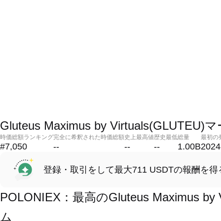
Gluteus Maximus by Virtuals(GLU
時価総額ランキング
完全に希釈された時価総額
史上最高値
歴史最低
総量
最初の
#7,050
--
--
--
1.00B
2024
登録・取引をして最大711 USDTの報酬を得
POLONIEX：最高のGluteus Maximus b
ム