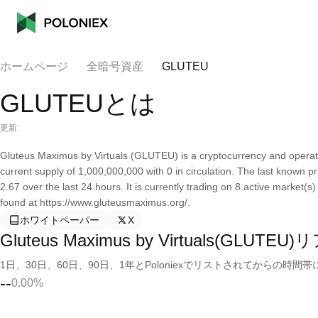
ホームページ
全暗号資産
GLUTEU
GLUTEUとは
更新:
Gluteus Maximus by Virtuals (GLUTEU) is a cryptocurrency and operat
current supply of 1,000,000,000 with 0 in circulation. The last known 
2.67 over the last 24 hours. It is currently trading on 8 active market(
found at https://www.gluteusmaximus.org/.
ホワイトペーパー
X
Gluteus Maximus by Virtuals(GLU
1日、30日、60日、90日、1年とPoloniexでリストされてからの
--
0.00%