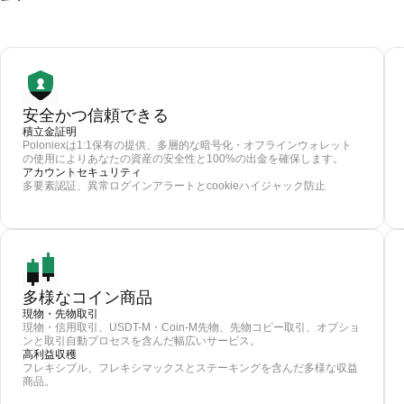
安全かつ信頼できる
積立金証明
Poloniexは1:1保有の提供、多層的な暗号化・オフラインウォレット
の使用によりあなたの資産の安全性と100%の出金を確保します。
アカウントセキュリティ
多要素認証、異常ログインアラートとcookieハイジャック防止
多様なコイン商品
現物・先物取引
現物・信用取引、USDT-M・Coin-M先物、先物コピー取引、オプショ
ンと取引自動プロセスを含んだ幅広いサービス。
高利益収穫
フレキシブル、フレキシマックスとステーキングを含んだ多様な収益
商品。