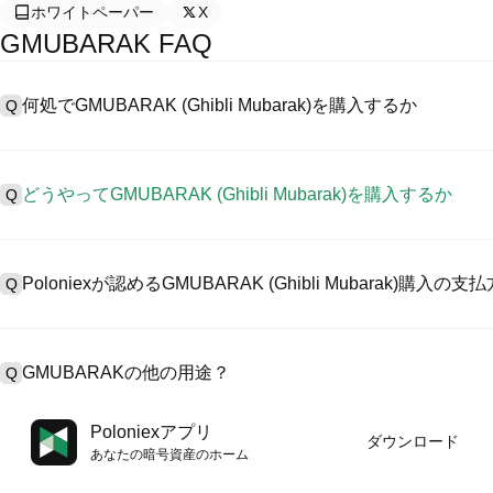
ホワイトペーパー
X
GMUBARAK FAQ
何処でGMUBARAK (Ghibli Mubarak)を購入するか
Q
A
中心化した取引所 (CEXs)はGhibli Mubarakを購入する
ように、ユーザーに向けるインターフェース、高質・多様な取引ツールを
どうやってGMUBARAK (Ghibli Mubarak)を購入するか
Q
た暗号資産の取引を認め、競争力のある取引手数料を用意していま
CEXでGhibli Mubarak を購入するには以下の通りにします。
A
4ステップを通して安全・簡易なプラットフォームであるPoloniexとともに
1、アカウント作成とKYC検証完了。
く高質デジタル資産の取引をスタートしましょう。
Poloniexが認めるGMUBARAK (Ghibli Mubarak)購
Q
2、アカウントに法定通貨・暗号資産入金。
3、GMUBARAK検索。
4、マーケット/指値注文で購入。
A
Poloniex認める:
1）クレジット/デビットカード（ビザやマスターカードなど）でステ
GMUBARAKの他の用途？
Q
2）P2P取引でほかのユーザーからUSDT購入、カストーディアル
3）銀行振替でUSDなどの法定通貨入金（1～3営業日）。
4）$100,000超えたブロック取引に対するカスタム見積のOTC取引
A
USDTまたはUSDCで先物取引可能。
Poloniexアプリ
ダウンロード
その同時、受取る報酬によりコインを増加しうる。
あなたの暗号資産のホーム