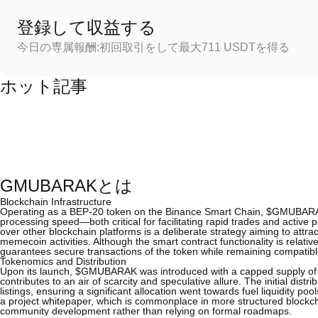
登録して収益する
今日の専属報酬:初回取引をして最大711 USDTを得る
ホット記事
GMUBARAKとは
Blockchain Infrastructure
Operating as a BEP-20 token on the Binance Smart Chain, $GMUBARAK b
processing speed—both critical for facilitating rapid trades and active 
over other blockchain platforms is a deliberate strategy aiming to attrac
memecoin activities. Although the smart contract functionality is relativ
guarantees secure transactions of the token while remaining compatibl
Tokenomics and Distribution
Upon its launch, $GMUBARAK was introduced with a capped supply of
contributes to an air of scarcity and speculative allure. The initial dist
listings, ensuring a significant allocation went towards fuel liquidity poo
a project whitepaper, which is commonplace in more structured blockchain
community development rather than relying on formal roadmaps.