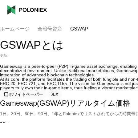
ホームページ
全暗号資産
GSWAP
GSWAPとは
更新:
Gameswap is a peer-to-peer (P2P) in-game asset exchange, enabling us
decentralized environment. Unlike traditional marketplaces, Gameswa
integration of advanced blockchain technologies.
At its core, the platform facilitates the trading of both fungible and 
ERC-20, ERC-721, and ERC-1155. The vision for Gameswap is not just a
players truly own their in-game items, thus fueling a vibrant marketplac
ホワイトペーパー
X
Gameswap(GSWAP)リアルタイム価格
1日、30日、60日、90日、1年とPoloniexでリストされてからの
--
--