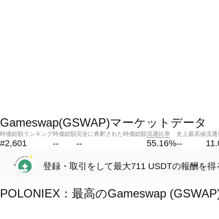
Gameswap(GSWAP)マーケットデータ
時価総額ランキング
時価総額
完全に希釈された時価総額
流通比率
史上最高値
流通
#2,601
--
--
55.16
%
--
11
登録・取引をして最大711 USDTの報酬を得
POLONIEX：最高のGameswap (GS