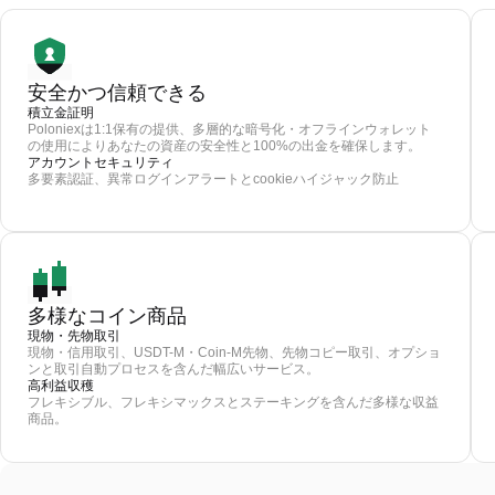
安全かつ信頼できる
積立金証明
Poloniexは1:1保有の提供、多層的な暗号化・オフラインウォレット
の使用によりあなたの資産の安全性と100%の出金を確保します。
アカウントセキュリティ
多要素認証、異常ログインアラートとcookieハイジャック防止
多様なコイン商品
現物・先物取引
現物・信用取引、USDT-M・Coin-M先物、先物コピー取引、オプショ
ンと取引自動プロセスを含んだ幅広いサービス。
高利益収穫
フレキシブル、フレキシマックスとステーキングを含んだ多様な収益
商品。