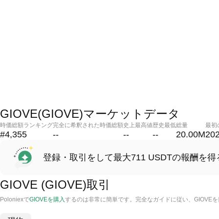
GIOVE(GIOVE)マーケットデータ
時価総額ランキング
完全に希釈された時価総額
史上最高値
歴史最低
総量
最初
#4,355
--
--
--
20.00M
202
登録・取引をして最大711 USDTの報酬を得
GIOVE (GIOVE)取引
Poloniexで
GIOVEを購入
するのは非常に簡単です。完全なガイドに従い、GIOVE