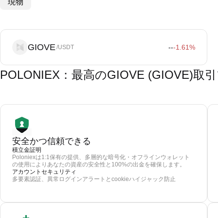
現物
GIOVE
--
-1.61
%
/USDT
POLONIEX：最高のGIOVE (GIOVE
安全かつ信頼できる
積立金証明
Poloniexは1:1保有の提供、多層的な暗号化・オフラインウォレット
の使用によりあなたの資産の安全性と100%の出金を確保します。
アカウントセキュリティ
多要素認証、異常ログインアラートとcookieハイジャック防止