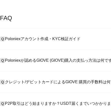
FAQ
Poloniexアカウント作成・KYC検証ガイド
Q
アカウント作成のために、公式サイトで
登録ページ
を訪問し、またはP
A
リックしてメールアドレスや電話番号を提供し、パスワードを設置し
Poloniexが認めるGIOVE (GIOVE)購入の支払っ方法は何
Q
>「安全性」へ有効ID証明をアップし、自撮りしてKYC検証を完成
Poloniexが認める:1)ステーブルコイン（例えば、USDT）の即購買の
A
のユーザーからステーブルコイン（例えば、USDT）をエスクローで
クレジット/デビットカードによるGIOVE 購買の手数料は
Q
入金）（プロセス1～3営業日かかる）;4）$100,000超えた大額
クレジットカード支払手数料は第三者の提供側次第で、一般的には0.5%
A
有しません。カードでUSDTを購入した後、即に現物マーケットにおいてU
P2P取引はどう始まりますか？USDT届くまでいつかかり
Q
現物取引手数料（0.05%まで低く）が必要です。