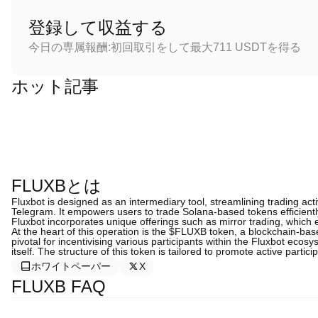
登録して収益する
今日の専属報酬:初回取引をして最大711 USDTを得る
ホット記事
FLUXBとは
Fluxbot is designed as an intermediary tool, streamlining trading act
Telegram. It empowers users to trade Solana-based tokens efficientl
Fluxbot incorporates unique offerings such as mirror trading, which 
At the heart of this operation is the $FLUXB token, a blockchain-based
pivotal for incentivising various participants within the Fluxbot ecosy
itself. The structure of this token is tailored to promote active parti
ホワイトペーパー
X
FLUXB FAQ