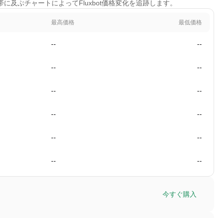
時間帯に及ぶチャートによってFluxbot価格変化を追跡します。
最高価格
最低価格
--
--
--
--
--
--
--
--
--
--
--
--
う
今すぐ購入