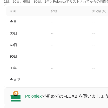
1日、30日、60日、90日、1年とPoloniexでリストされてからの
時間
変動
変化幅 (%)
今日
--
--
30日
--
--
60日
--
--
90日
--
--
１年
--
--
今まで
--
--
Poloniex
で初めてのFLUXB を買いましょ