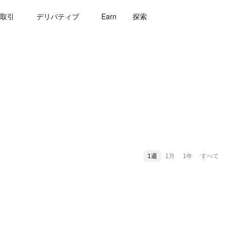
取引
デリバティブ
Earn
探索
1週
1月
1年
すべて